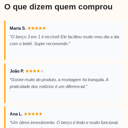
O que dizem quem comprou
Maria S.
★
★
★
★
★
“O berço 3 em 1 é incrível! Ele facilitou muito meu dia a dia
com o bebê. Super recomendo.”
João P.
★
★
★
★
★
“Gostei muito do produto, a montagem foi tranquila. A
praticidade dos rodízios é um diferencial.”
Ana L.
★
★
★
★
★
“Um ótimo investimento. O berço é lindo e muito funcional.