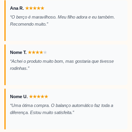
Ana R.
★
★
★
★
★
“O berço é maravilhoso. Meu filho adora e eu também.
Recomendo muito.”
Nome T.
★
★
★
★
★
“Achei o produto muito bom, mas gostaria que tivesse
rodinhas.”
Nome U.
★
★
★
★
★
“Uma ótima compra. O balanço automático faz toda a
diferença. Estou muito satisfeita.”