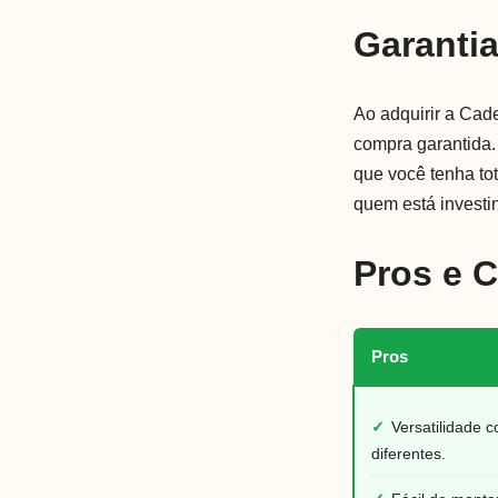
Garanti
Ao adquirir a Cad
compra garantida.
que você tenha to
quem está investi
Pros e 
Pros
✓
Versatilidade 
diferentes.