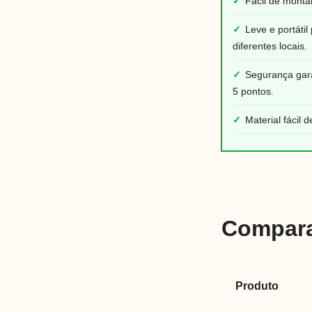
✓
Fácil de monta
✓
Leve e portáti
diferentes locais.
✓
Segurança gara
5 pontos.
✓
Material fácil 
Compara
Produto