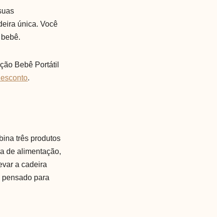
suas
deira única. Você
 bebê.
ção Bebê Portátil
desconto
.
ina três produtos
ra de alimentação,
evar a cadeira
oi pensado para