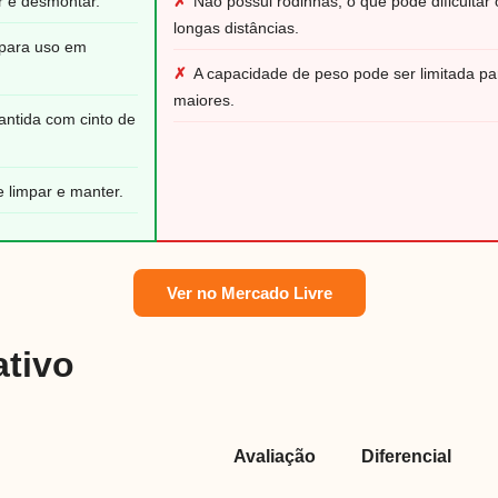
r e desmontar.
✗
Não possui rodinhas, o que pode dificultar
longas distâncias.
l para uso em
✗
A capacidade de peso pode ser limitada pa
maiores.
ntida com cinto de
de limpar e manter.
Ver no Mercado Livre
tivo
Avaliação
Diferencial