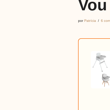
Vou
por
Patrícia
6 com