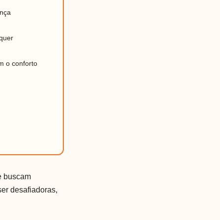
ança
quer
m o conforto
ue buscam
er desafiadoras,