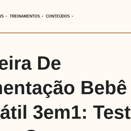
WS
TREINAMENTOS
CONTEÚDOS
eira De
mentação Bebê
átil 3em1: Test