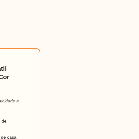
til
Cor
ticidade e
a de
 de casa.