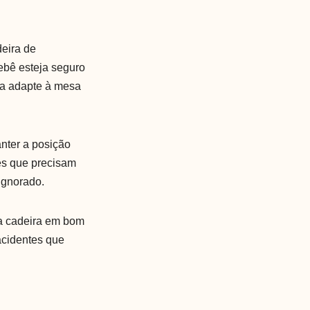
deira de
ebê esteja seguro
ê a adapte à mesa
anter a posição
es que precisam
 ignorado.
a a cadeira em bom
acidentes que