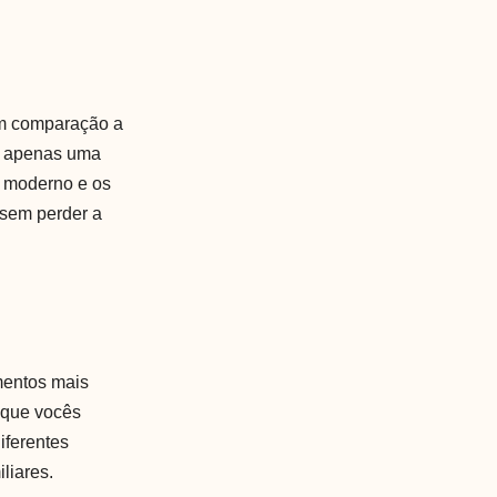
em comparação a
em apenas uma
n moderno e os
 sem perder a
mentos mais
o que vocês
iferentes
liares.