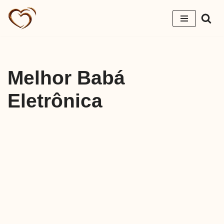
Pular
para
o
conteúdo
Melhor Babá
Eletrônica