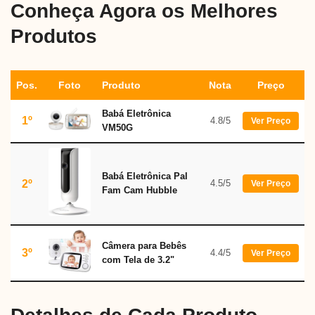
Conheça Agora os Melhores
Produtos
Pos.
Foto
Produto
Nota
Preço
Babá Eletrônica
1º
4.8/5
Ver Preço
VM50G
Babá Eletrônica Pal
2º
4.5/5
Ver Preço
Fam Cam Hubble
Câmera para Bebês
3º
4.4/5
Ver Preço
com Tela de 3.2"