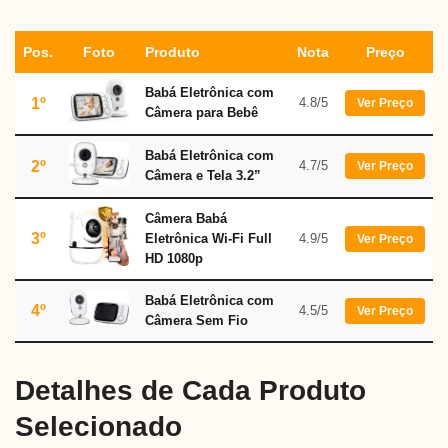
Pos.
Foto
Produto
Nota
Preço
Babá Eletrônica com
1º
4.8/5
Ver Preço
Câmera para Bebê
Babá Eletrônica com
2º
4.7/5
Ver Preço
Câmera e Tela 3.2”
Câmera Babá
3º
Eletrônica Wi-Fi Full
4.9/5
Ver Preço
HD 1080p
Babá Eletrônica com
4º
4.5/5
Ver Preço
Câmera Sem Fio
Detalhes de Cada Produto
Selecionado