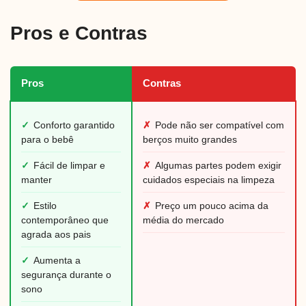
Pros e Contras
Pros
Contras
✓
Conforto garantido
✗
Pode não ser compatível com
para o bebê
berços muito grandes
✓
Fácil de limpar e
✗
Algumas partes podem exigir
manter
cuidados especiais na limpeza
✓
Estilo
✗
Preço um pouco acima da
contemporâneo que
média do mercado
agrada aos pais
✓
Aumenta a
segurança durante o
sono