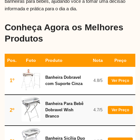
banheiras para bebês, ajudando você a tomar uma decisão
informada e prática para o dia a dia.
Conheça Agora os Melhores
Produtos
Pos.
Foto
Produto
Nota
Preço
Banheira Dobravel
1º
4.8/5
Ver Preço
com Suporte Cinza
Banheira Para Bebê
2º
Dobravel Wish
4.7/5
Ver Preço
Branco
Banheira Sicília Duo