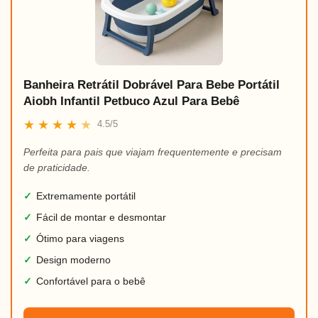
Banheira Retrátil Dobrável Para Bebe Portátil
Aiobh Infantil Petbuco Azul Para Bebê
★
★
★
★
★
4.5/5
Perfeita para pais que viajam frequentemente e precisam
de praticidade.
✓
Extremamente portátil
✓
Fácil de montar e desmontar
✓
Ótimo para viagens
✓
Design moderno
✓
Confortável para o bebê