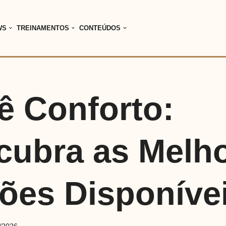
WS
TREINAMENTOS
CONTEÚDOS
ê Conforto:
cubra as Melh
ões Disponíve