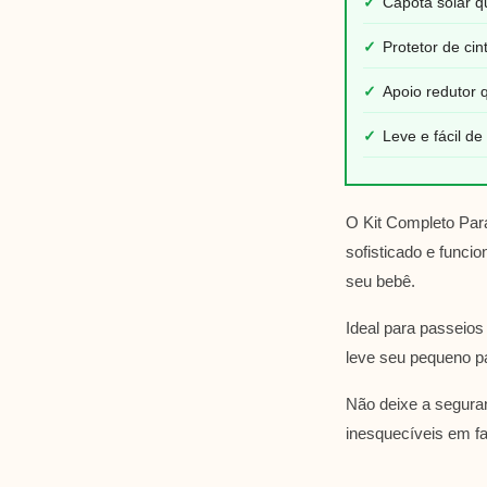
✓
Capota solar q
✓
Protetor de ci
✓
Apoio redutor 
✓
Leve e fácil de
O Kit Completo Par
sofisticado e funci
seu bebê.
Ideal para passeios 
leve seu pequeno pa
Não deixe a segura
inesquecíveis em fa