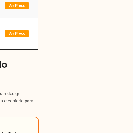
Ver Preço
Ver Preço
do
 um design
a e conforto para