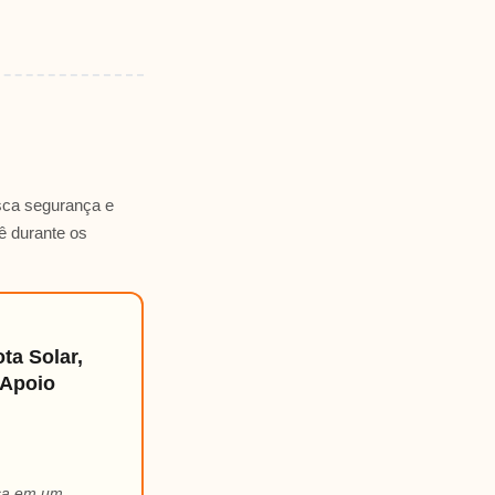
sca segurança e
ê durante os
ta Solar,
 Apoio
nça em um