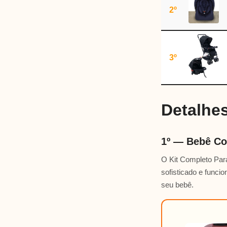
2º
3º
Detalhe
1º — Bebê Co
O Kit Completo Par
sofisticado e funci
seu bebê.