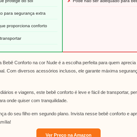
ue protege do sol
✗
Pode não ser adequado para be
nto para segurança extra
que proporciona conforto
 transportar
a Bebê Conforto na cor Nude é a escolha perfeita para quem aprecia
onal. Com diversos acessórios inclusos, ele garante máxima seguranç
diários e viagens, este bebê conforto é leve e fácil de transportar, p
ra onde quiser com tranquilidade.
nça do seu filho em segundo plano. Invista nesse bebê conforto e a
mília!
Ver Preço na Amazon