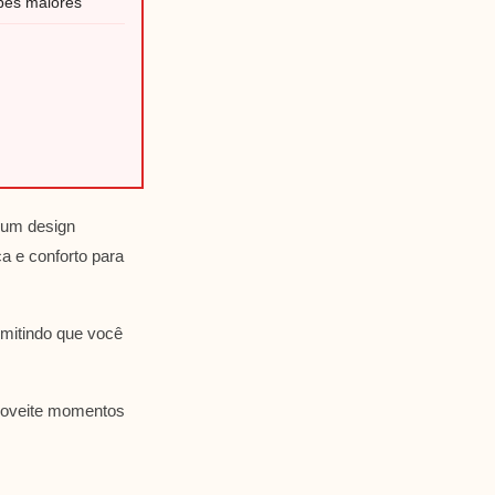
bês maiores
 um design
a e conforto para
ermitindo que você
proveite momentos