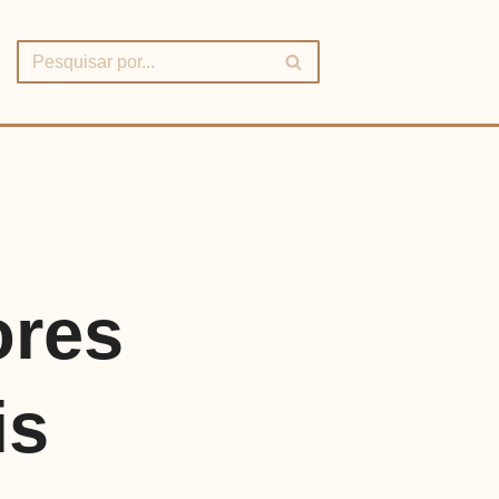
ores
is