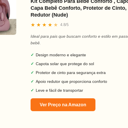
Kit Completo Para Bebê Conforto , Capo
Capa Bebê Conforto, Protetor de Cinto,
Redutor (Nude)
★
★
★
★
★
4.8/5
Ideal para pais que buscam conforto e estilo em pas
bebê.
✓
Design moderno e elegante
✓
Capota solar que protege do sol
✓
Protetor de cinto para segurança extra
✓
Apoio redutor que proporciona conforto
✓
Leve e fácil de transportar
Ver Preço na Amazon