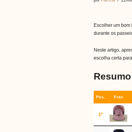
por
Patrícia
22/06
Escolher um bom b
durante os passeio
Neste artigo, apr
escolha certa para
Resumo 
Pos.
Foto
1º