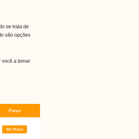
o se trata de
rto são opções
r você a tomar
Preço
Ver Preço