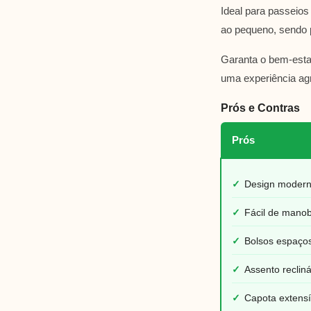
Ideal para passeios
ao pequeno, sendo p
Garanta o bem-esta
uma experiência agr
Prós e Contras
Prós
✓
Design modern
✓
Fácil de manob
✓
Bolsos espaço
✓
Assento reclin
✓
Capota extensí