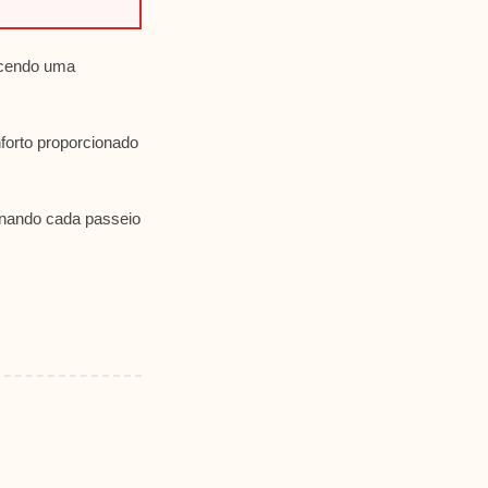
recendo uma
nforto proporcionado
rnando cada passeio