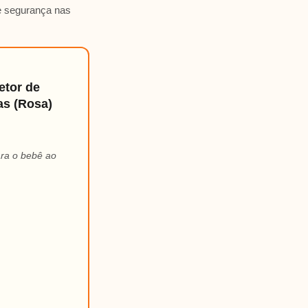
 e segurança nas
etor de
as (Rosa)
ara o bebê ao