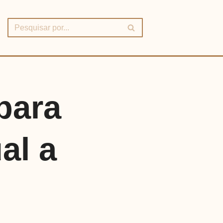
para
al a