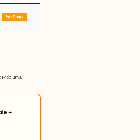
Ver Preço
recendo uma
ble +