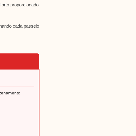
nforto proporcionado
rnando cada passeio
azenamento