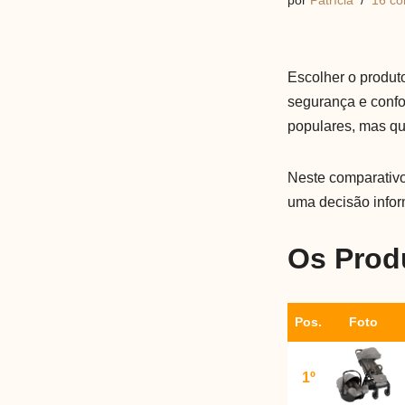
por
Patrícia
16 co
Escolher o produt
segurança e confo
populares, mas qu
Neste comparativo
uma decisão infor
Os Prod
Pos.
Foto
1º