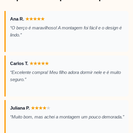
Ana R.
★
★
★
★
★
“O berço é maravilhoso! A montagem foi fácil e o design é
lindo.”
Carlos T.
★
★
★
★
★
“Excelente compra! Meu filho adora dormir nele e é muito
seguro.”
Juliana P.
★
★
★
★
★
“Muito bom, mas achei a montagem um pouco demorada.”