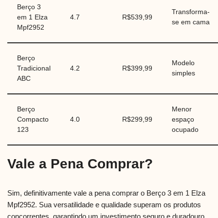
Berço 3
Transforma-
em 1 Elza
4.7
R$539,99
se em cama
Mpf2952
Berço
Modelo
Tradicional
4.2
R$399,99
simples
ABC
Berço
Menor
Compacto
4.0
R$299,99
espaço
123
ocupado
Vale a Pena Comprar?
Sim, definitivamente vale a pena comprar o Berço 3 em 1 Elza
Mpf2952. Sua versatilidade e qualidade superam os produtos
concorrentes, garantindo um investimento seguro e duradouro