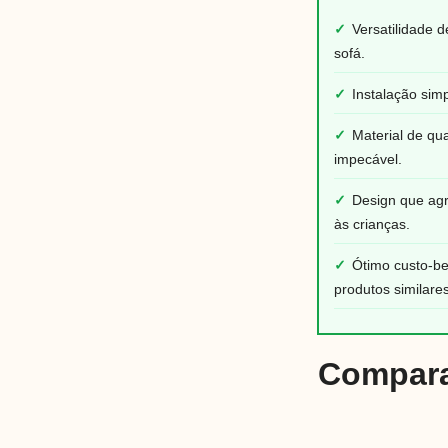
✓
Versatilidade 
sofá.
✓
Instalação simp
✓
Material de q
impecável.
✓
Design que agr
às crianças.
✓
Ótimo custo-b
produtos similare
Compara