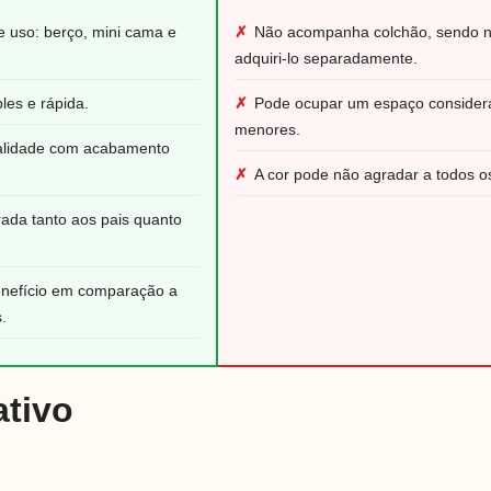
de uso: berço, mini cama e
✗
Não acompanha colchão, sendo n
adquiri-lo separadamente.
les e rápida.
✗
Pode ocupar um espaço consider
menores.
ualidade com acabamento
✗
A cor pode não agradar a todos os
ada tanto aos pais quanto
enefício em comparação a
s.
tivo