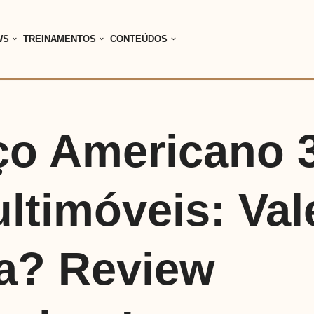
WS
TREINAMENTOS
CONTEÚDOS
ço Americano 
ltimóveis: Val
a? Review