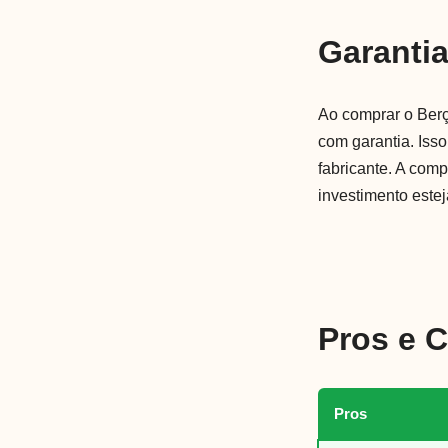
Garanti
Ao comprar o Berç
com garantia. Iss
fabricante. A com
investimento estej
Pros e 
Pros