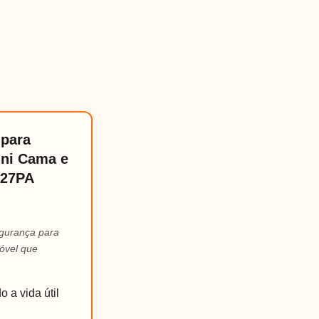
 para
ini Cama e
527PA
egurança para
óvel que
 a vida útil