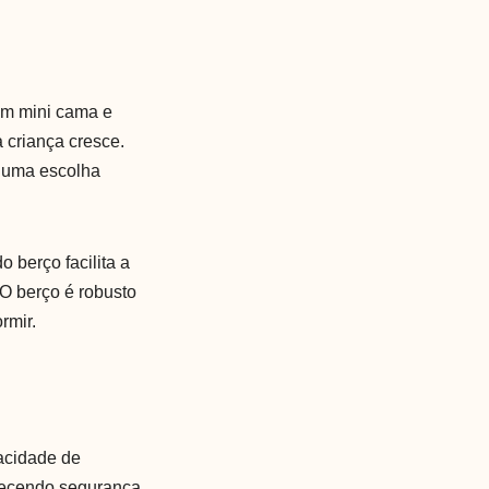
 em mini cama e
 criança cresce.
o uma escolha
o berço facilita a
 O berço é robusto
rmir.
acidade de
ferecendo segurança