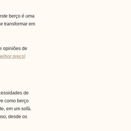
este berço é uma
se transformar em
 e opiniões de
melhor preço!
cessidades de
ve como berço
te, em um sofá.
uso, desde os