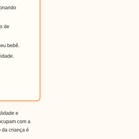
cionando
os de
seu bebê.
lidade.
lidade e
reocupam com a
 da criança é