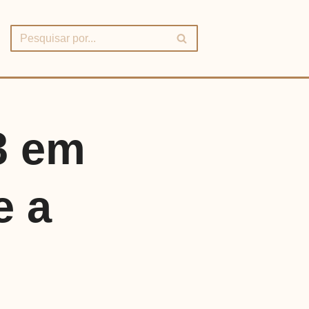
3 em
e a