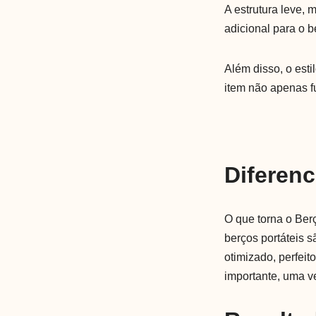
A estrutura leve,
adicional para o b
Além disso, o es
item não apenas f
Diferenc
O que torna o Ber
berços portáteis s
otimizado, perfei
importante, uma 