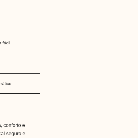
fácil
rático
, conforto e
cal seguro e