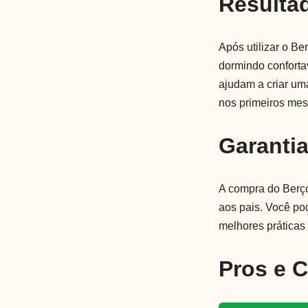
Resulta
Após utilizar o B
dormindo conforta
ajudam a criar um
nos primeiros mes
Garanti
A compra do Berço
aos pais. Você po
melhores prática
Pros e 