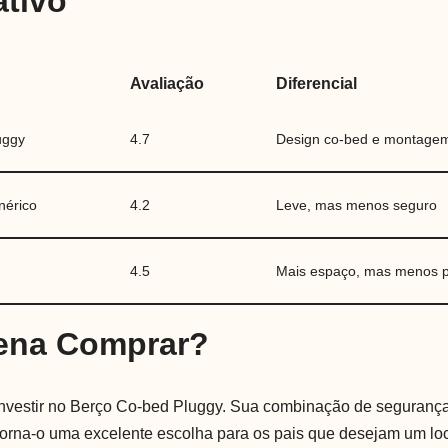
tivo
Avaliação
Diferencial
uggy
4.7
Design co-bed e montagem 
nérico
4.2
Leve, mas menos seguro
l
4.5
Mais espaço, mas menos p
Pena Comprar?
investir no Berço Co-bed Pluggy. Sua combinação de segurança
 torna-o uma excelente escolha para os pais que desejam um lo