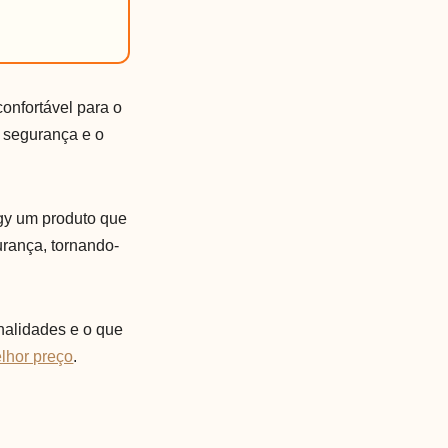
onfortável para o
 segurança e o
gy um produto que
urança, tornando-
onalidades e o que
lhor preço
.