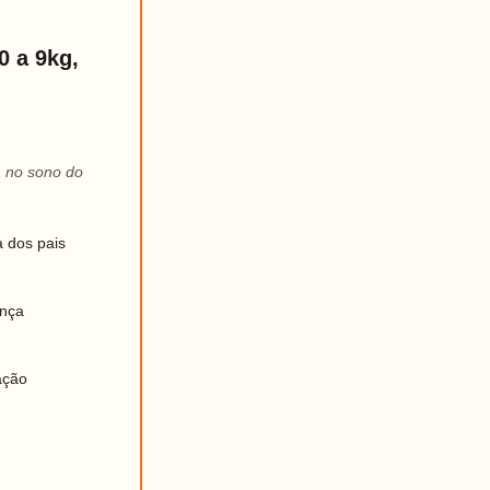
0 a 9kg,
a no sono do
 dos pais
ança
ação