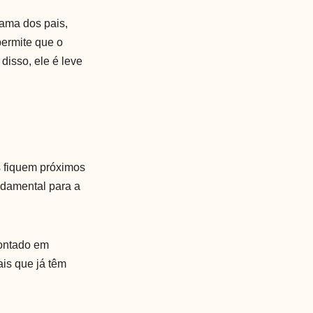
cama dos pais,
permite que o
 disso, ele é leve
s fiquem próximos
ndamental para a
montado em
ais que já têm