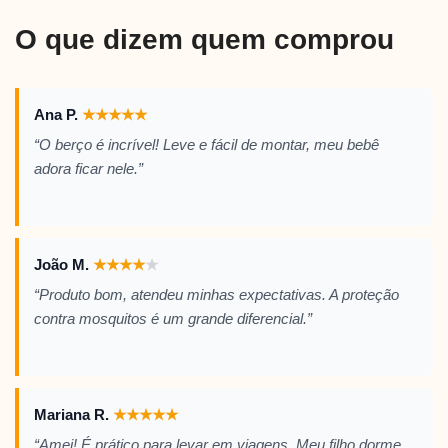
O que dizem quem comprou
Ana P.
★
★
★
★
★
“O berço é incrível! Leve e fácil de montar, meu bebê
adora ficar nele.”
João M.
★
★
★
★
★
“Produto bom, atendeu minhas expectativas. A proteção
contra mosquitos é um grande diferencial.”
Mariana R.
★
★
★
★
★
“Amei! É prático para levar em viagens. Meu filho dorme