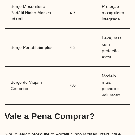
Berço Mosquiteiro
Proteção
Portátil Ninho Moises
4.7
mosquiteira
Infantil
integrada
Leve, mas
sem
Berço Portátil Simples
4.3
proteção
extra
Modelo
Berço de Viajem
mais
4.0
Genérico
pesado e
volumoso
Vale a Pena Comprar?
Sim, o Berço Mosquiteiro Portátil Ninho Moises Infantil vale