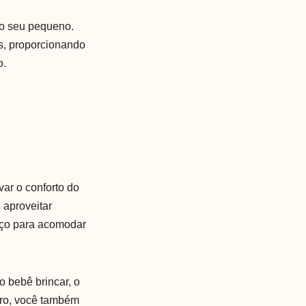
a o seu pequeno.
os, proporcionando
o.
var o conforto do
 aproveitar
paço para acomodar
o bebê brincar, o
iro, você também