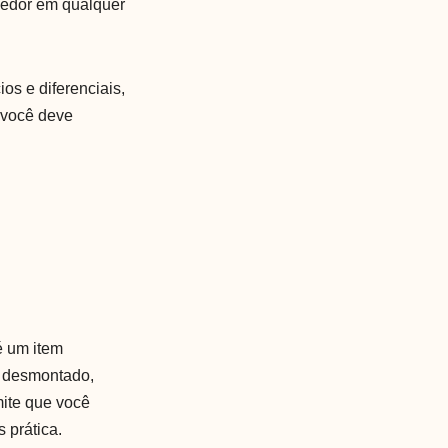
hedor em qualquer
os e diferenciais,
 você deve
 é um item
e desmontado,
mite que você
 prática.