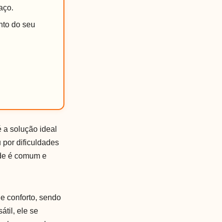
aço.
nto do seu
é a solução ideal
 por dificuldades
ade é comum e
e conforto, sendo
til, ele se