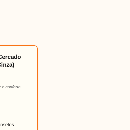
 Cercado
Cinza)
e e conforto
.
insetos.