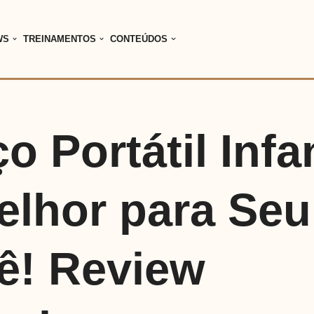
WS
TREINAMENTOS
CONTEÚDOS
o Portátil Infan
elhor para Seu
ê! Review