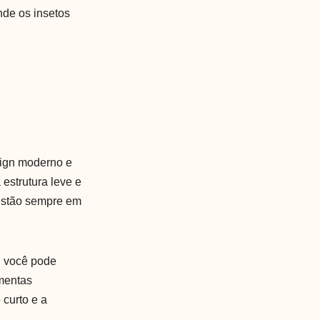
nde os insetos
esign moderno e
estrutura leve e
e estão sempre em
s, você pode
mentas
curto e a