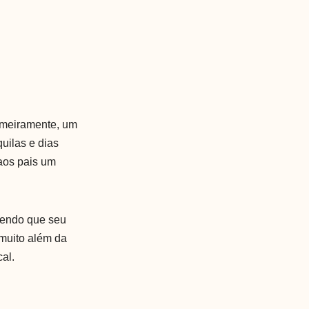
rimeiramente, um
uilas e dias
aos pais um
bendo que seu
 muito além da
al.