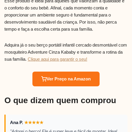
Esse produto é ideal para aqueles que valorizam a qualidade e
o conforto do seu bebê. Afinal, cada momento conta e
proporcionar um ambiente seguro é fundamental para o
desenvolvimento saudável da criança. Por isso, não perca
tempo e faça a escolha certa para sua família.
Adquira já o seu berço portátil infantil cercado desmontável com
mosquiteiro Adventure Cinza Kababy e transforme a rotina da
sua família.
Clique aqui para garantir o seu!
Ver Preço na Amazon
O que dizem quem comprou
Ana P.
★
★
★
★
★
"Adorei o berço! Ele é super leve e fácil de montar. Ideal