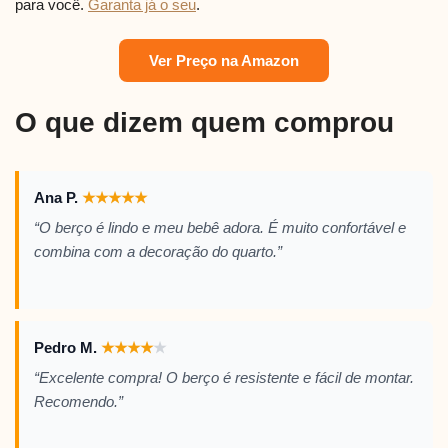
para você.
Garanta já o seu
.
Ver Preço na Amazon
O que dizem quem comprou
Ana P.
★
★
★
★
★
“O berço é lindo e meu bebê adora. É muito confortável e
combina com a decoração do quarto.”
Pedro M.
★
★
★
★
★
“Excelente compra! O berço é resistente e fácil de montar.
Recomendo.”