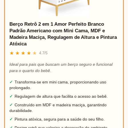
Berço Retrô 2 em 1 Amor Perfeito Branco
Padrão Americano com Mini Cama, MDF e
Madeira Maciça, Regulagem de Altura e Pintura
Atóxica
★
★
★
★
★
4.7/5
Ideal para pais que buscam um berço seguro e funcional
para o quarto do bebê.
✓
Transforma-se em mini cama, proporcionando uso
prolongado.
✓
Regulagem de altura que facilita o acesso ao bebê.
✓
Construído em MDF e madeira maciça, garantindo
durabilidade.
✓
Pintura atóxica, segura para a saúde do seu filho.
✓
Design retrô que valoriza a decoração do ambiente.