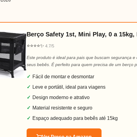
/2026
Berço Safety 1st, Mini Play, 0 a 15kg,
⭐⭐⭐⭐✨
4.7/5
Este produto é ideal para pais que buscam segurança e 
seus bebês. É perfeito para quem precisa de um berço port
✓
Fácil de montar e desmontar
✓
Leve e portátil, ideal para viagens
✓
Design moderno e atrativo
✓
Material resistente e seguro
✓
Espaço adequado para bebês até 15kg
Ver Preço na Amazon