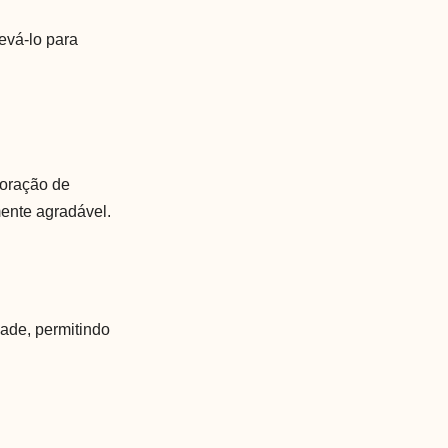
levá-lo para
coração de
mente agradável.
dade, permitindo