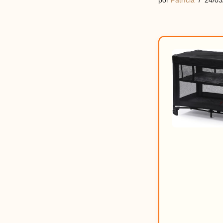
por
Patrícia
24/03