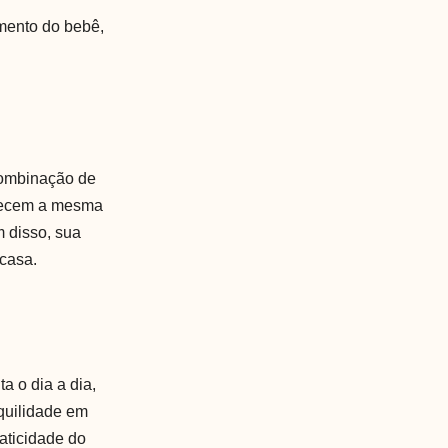
mento do bebê,
 combinação de
erecem a mesma
m disso, sua
 casa.
a o dia a dia,
quilidade em
raticidade do