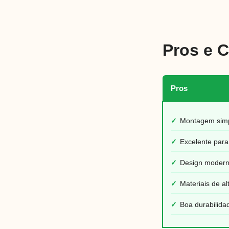
Pros e 
Pros
✓
Montagem simp
✓
Excelente para
✓
Design modern
✓
Materiais de al
✓
Boa durabilida