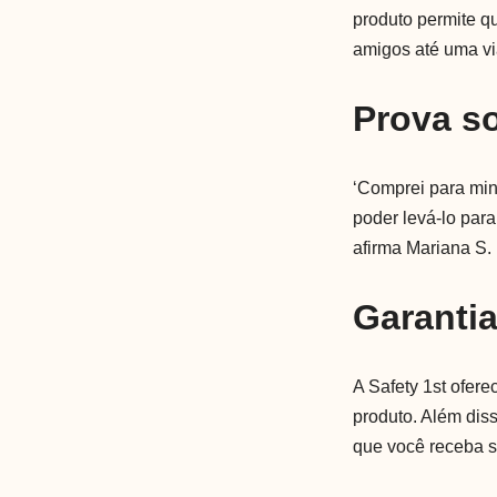
produto permite qu
amigos até uma v
Prova so
‘Comprei para minh
poder levá-lo para
afirma Mariana S.
Garanti
A Safety 1st ofer
produto. Além dis
que você receba 