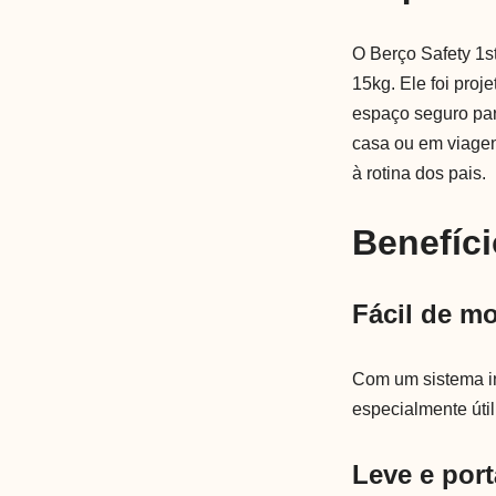
O Berço Safety 1st
15kg. Ele foi proj
espaço seguro par
casa ou em viagens
à rotina dos pais.
Benefíci
Fácil de m
Com um sistema in
especialmente úti
Leve e port