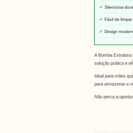
✓
Silenciosa dur
✓
Fácil de limpa
✓
Design modern
A Bomba Extratora D
solução prática e e
Ideal para mães que
para armazenar e o
Não perca a oportun