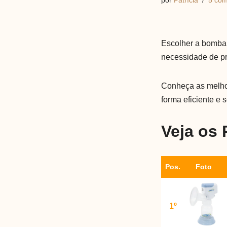
por
Patrícia
5 com
Escolher a bomba 
necessidade de pra
Conheça as melho
forma eficiente e 
Veja os
Pos.
Foto
1º