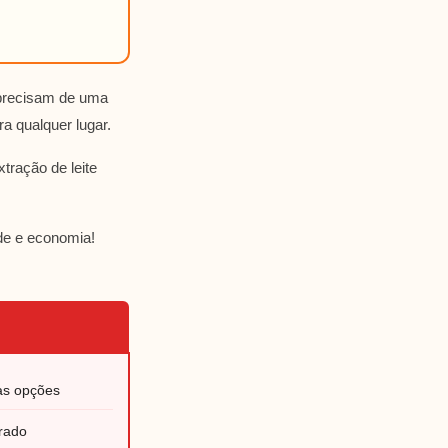
e precisam de uma
ra qualquer lugar.
tração de leite
ade e economia!
as opções
rado