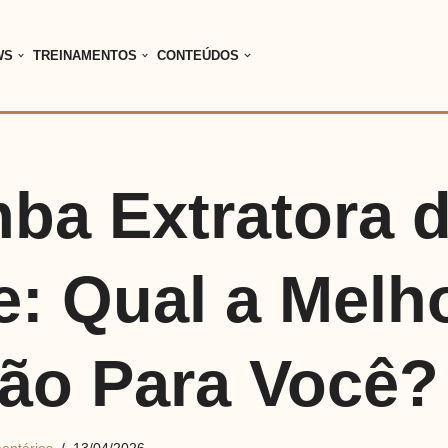
WS
TREINAMENTOS
CONTEÚDOS
ba Extratora 
e: Qual a Melh
ão Para Você?