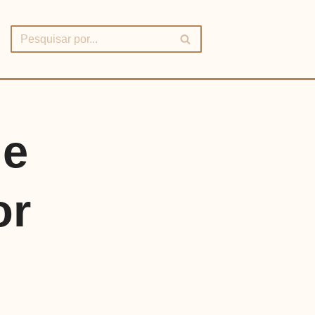
de
or