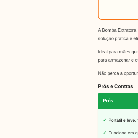
A Bomba Extratora D
solução prática e e
Ideal para mães que
para armazenar e o
Não perca a oportun
Prós e Contras
Prós
✓
Portátil e leve,
✓
Funciona em q