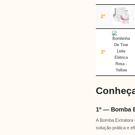
2º
3º
Conheça
1º — Bomba Ex
A Bomba Extratora D
solução prática e e