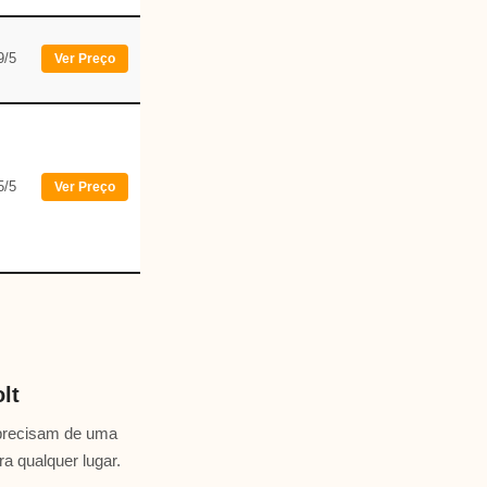
9/5
Ver Preço
5/5
Ver Preço
lt
e precisam de uma
ra qualquer lugar.