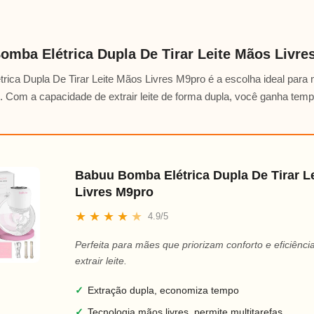
omba Elétrica Dupla De Tirar Leite Mãos Livre
rica Dupla De Tirar Leite Mãos Livres M9pro é a escolha ideal par
to. Com a capacidade de extrair leite de forma dupla, você ganha temp
Babuu Bomba Elétrica Dupla De Tirar L
Livres M9pro
★
★
★
★
★
4.9/5
Perfeita para mães que priorizam conforto e eficiênci
extrair leite.
✓
Extração dupla, economiza tempo
✓
Tecnologia mãos livres, permite multitarefas