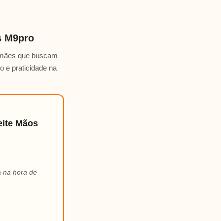
s M9pro
a mães que buscam
o e praticidade na
eite Mãos
a na hora de