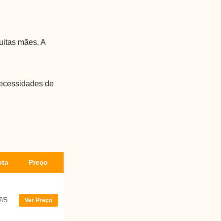
uitas mães. A
ecessidades de
ota
Preço
7/5
Ver Preço