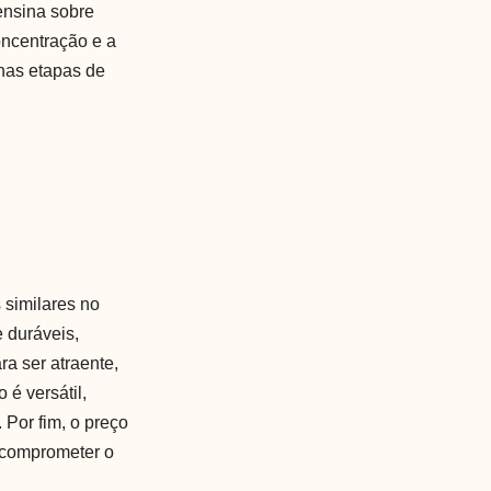
ensina sobre
oncentração e a
 nas etapas de
 similares no
 duráveis,
a ser atraente,
é versátil,
Por fim, o preço
 comprometer o