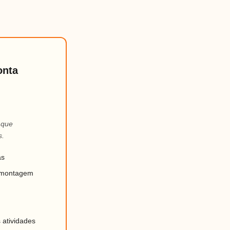
onta
 que
s.
as
a montagem
 atividades