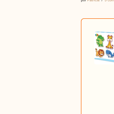
por
Patrícia
5 com