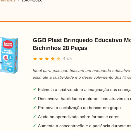
entários
13/04/2026
GGB Plast Brinquedo Educativo M
Bichinhos 28 Peças
★
★
★
★
★
4.7/5
Ideal para pais que buscam um brinquedo educativo
estimule a criatividade e o desenvolvimento dos filho
✓
Estimula a criatividade e a imaginação das crianç
✓
Desenvolve habilidades motoras finas através d
✓
Promove a socialização ao brincar em grupo
✓
Ajuda no aprendizado sobre formas e cores
✓
Aumenta a concentração e a paciência durante as