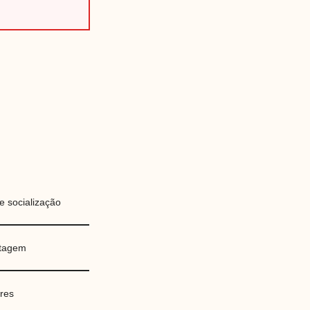
 e socialização
ntagem
res