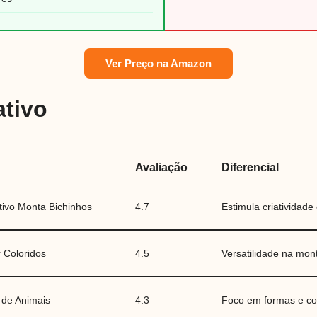
Ver Preço na Amazon
tivo
Avaliação
Diferencial
tivo Monta Bichinhos
4.7
Estimula criatividade
 Coloridos
4.5
Versatilidade na mo
 de Animais
4.3
Foco em formas e co