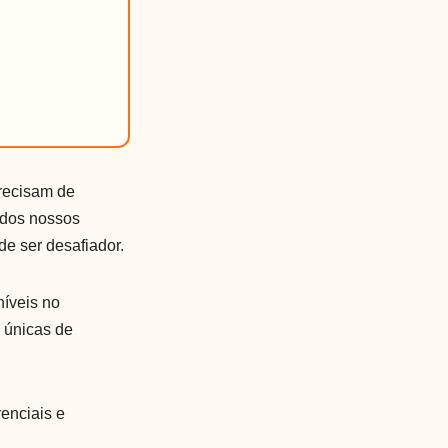
precisam de
 dos nossos
e ser desafiador.
íveis no
 únicas de
renciais e