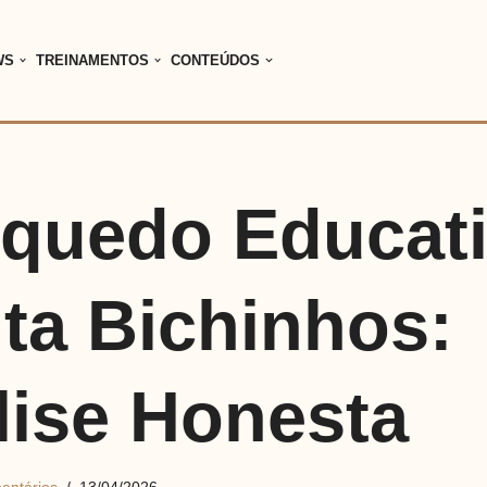
WS
TREINAMENTOS
CONTEÚDOS
nquedo Educat
ta Bichinhos:
lise Honesta