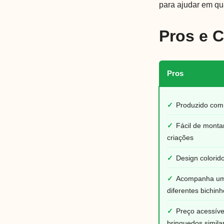
para ajudar em qu
Pros e 
Pros
✓
Produzido com 
✓
Fácil de monta
criações
✓
Design colorid
✓
Acompanha um
diferentes bichin
✓
Preço acessív
brinquedos simila