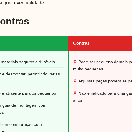
alquer eventualidade.
Contras
Contras
materiais seguros e duráveis
✗
Pode ser pequeno demais pa
muito pequenas
r e desmontar, permitindo várias
✗
Algumas peças podem se per
o e atraente para os pequenos
✗
Não é indicado para crianç
anos
 guia de montagem com
hos
el em comparação com
res