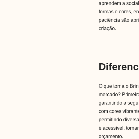
aprendem a social
formas e cores, e
paciência são apr
criação.
Diferenc
O que torna o Bri
mercado? Primeira
garantindo a segu
com cores vibrant
permitindo divers
é acessível, torn
orçamento.