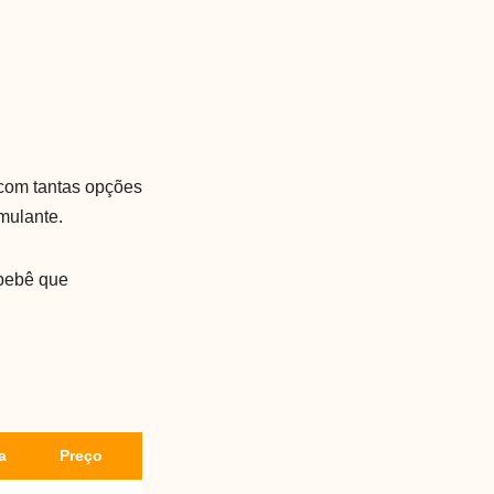
 com tantas opções
mulante.
 bebê que
a
Preço