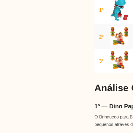
1º
2º
3º
Análise
1º — Dino Pa
O Brinquedo para B
pequenos através de