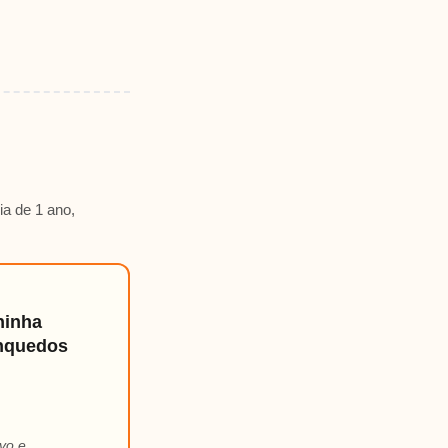
ia de 1 ano,
ninha
inquedos
vo e