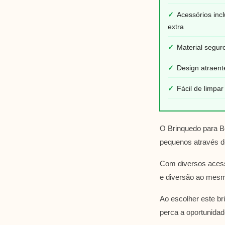
✓
Acessórios inc
extra
✓
Material segur
✓
Design atraent
✓
Fácil de limpa
O Brinquedo para B
pequenos através de
Com diversos acess
e diversão ao mesm
Ao escolher este b
perca a oportunidad