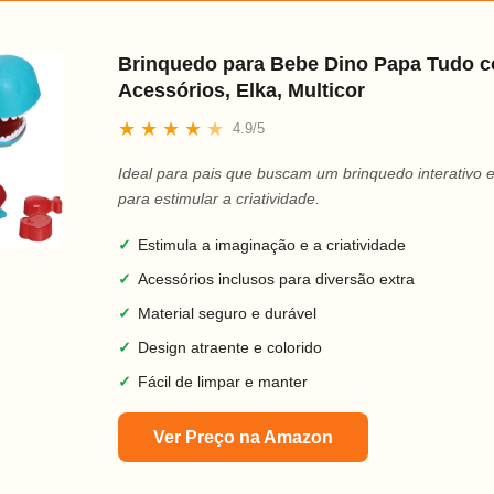
Brinquedo para Bebe Dino Papa Tudo 
Acessórios, Elka, Multicor
★
★
★
★
★
4.9/5
Ideal para pais que buscam um brinquedo interativo 
para estimular a criatividade.
✓
Estimula a imaginação e a criatividade
✓
Acessórios inclusos para diversão extra
✓
Material seguro e durável
✓
Design atraente e colorido
✓
Fácil de limpar e manter
Ver Preço na Amazon