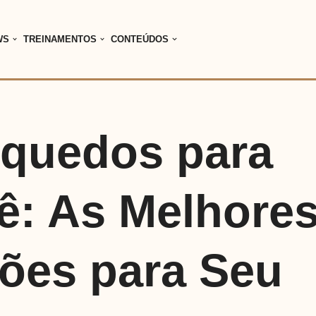
WS
TREINAMENTOS
CONTEÚDOS
nquedos para
ê: As Melhore
ões para Seu