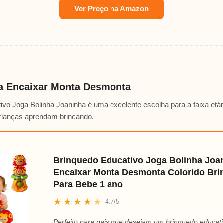
Ver Preço na Amazon
a Encaixar Monta Desmonta
vo Joga Bolinha Joaninha é uma excelente escolha para a faixa etár
crianças aprendam brincando.
Brinquedo Educativo Joga Bolinha Joa
Encaixar Monta Desmonta Colorido Br
Para Bebe 1 ano
★
★
★
★
★
4.7/5
Perfeito para pais que desejam um brinquedo educati