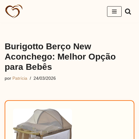
Pular
para
o
conteúdo
Burigotto Berço New
Aconchego: Melhor Opção
para Bebês
por
Patrícia
24/03/2026