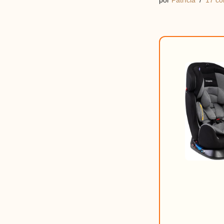
por
Patrícia
17 co