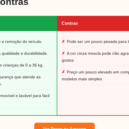
Contras
Contras
ão e remoção do veículo.
✗
Pode ser um pouco pesada para t
a qualidade e durabilidade.
✗
A cor cinza mescla pode não agra
gostos.
 crianças de 0 a 36 kg.
✗
Preço um pouco elevado em com
gurança que atende as
modelos mais simples.
s.
movível e lavável para fácil
Ver Preço na Amazon