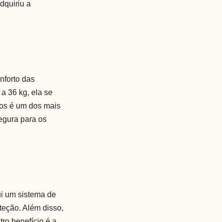
dquiriu a
nforto das
a 36 kg, ela se
tos é um dos mais
egura para os
ui um sistema de
teção. Além disso,
ro benefício é a