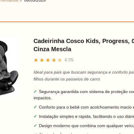
mentários
06/05/2026
Cadeirinha Cosco Kids, Progress, 0
Cinza Mescla
★
★
★
★
★
4.7/5
Ideal para pais que buscam segurança e conforto pa
filhos durante os passeios de carro.
✓
Segurança garantida com sistema de proteção co
impactos.
✓
Conforto para o bebê com acolchoamento macio e
✓
Instalação simples e rápida, facilitando o uso diári
✓
Design moderno que combina com qualquer veícu