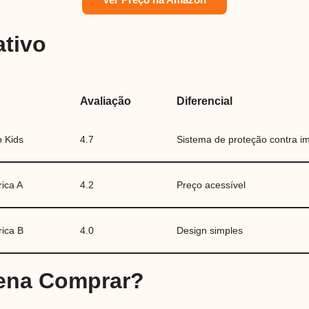
tivo
Avaliação
Diferencial
o Kids
4.7
Sistema de proteção contra i
ica A
4.2
Preço acessível
rica B
4.0
Design simples
Pena Comprar?