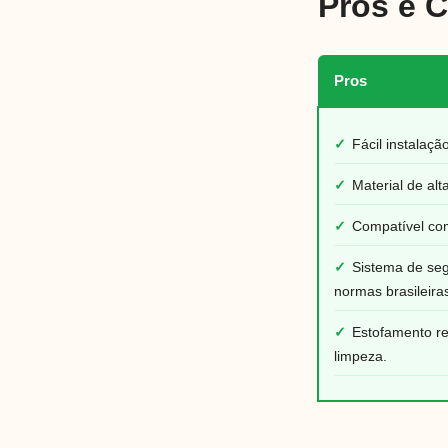
Pros e 
Pros
✓
Fácil instalaç
✓
Material de alt
✓
Compatível com
✓
Sistema de se
normas brasileira
✓
Estofamento re
limpeza.