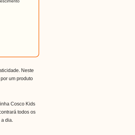
rescimento
aticidade. Neste
 por um produto
rinha Cosco Kids
contrará todos os
 a dia.