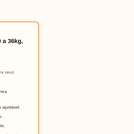
 a 36kg,
ra seus
ntra
 ajustável.
o.
lo.