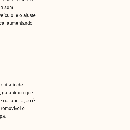
nha sem
eículo, e o ajuste
nça, aumentando
ontrário de
, garantindo que
a sua fabricação é
 removível e
mpa.