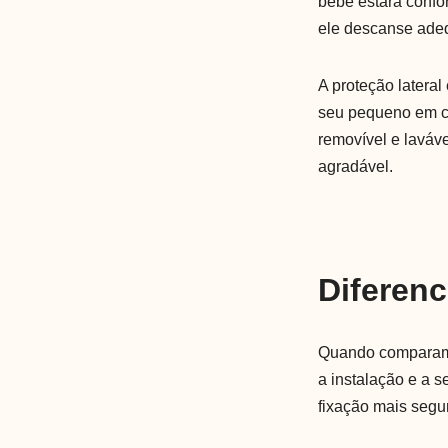
bebê estará confo
ele descanse ade
A proteção lateral
seu pequeno em ca
removível e laváve
agradável.
Diferenc
Quando comparamo
a instalação e a 
fixação mais segur