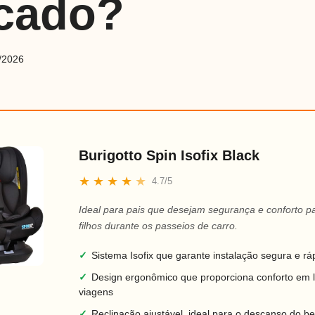
cado?
/2026
Burigotto Spin Isofix Black
★
★
★
★
★
4.7/5
Ideal para pais que desejam segurança e conforto p
filhos durante os passeios de carro.
✓
Sistema Isofix que garante instalação segura e rá
✓
Design ergonômico que proporciona conforto em 
viagens
✓
Reclinação ajustável, ideal para o descanso do b