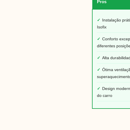
Pros
✓
Instalação prá
Isofix
✓
Conforto exce
diferentes posiçõ
✓
Alta durabilida
✓
Ótima ventilaç
superaqueciment
✓
Design modern
do carro