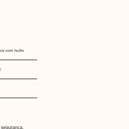
ra com Isofix
l
e segurança,