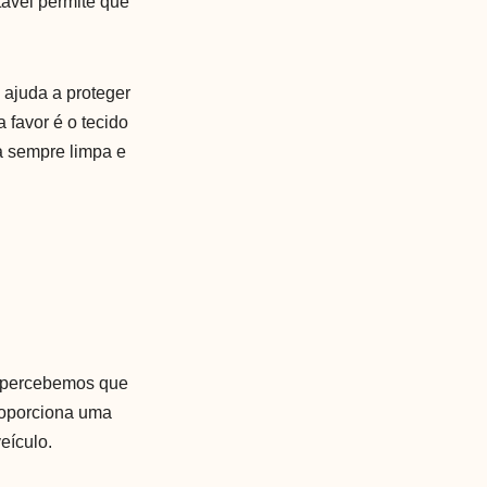
tável permite que
a ajuda a proteger
favor é o tecido
ja sempre limpa e
, percebemos que
proporciona uma
eículo.