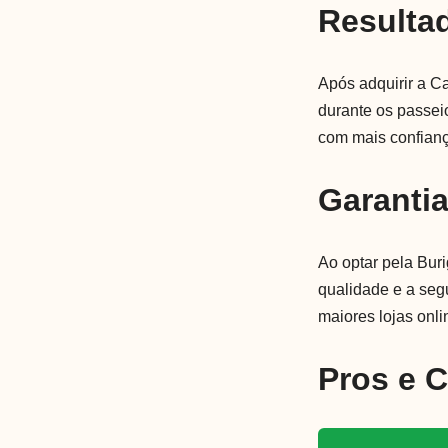
Resulta
Após adquirir a Ca
durante os passei
com mais confian
Garanti
Ao optar pela Buri
qualidade e a se
maiores lojas onli
Pros e 