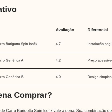
tivo
Avaliação
Diferencial
ro Burigotto Spin Isofix
4.7
Instalação segu
rro Genérica A
4.2
Preço acessíve
rro Genérica B
4.0
Design simples
Pena Comprar?
 de Carro Burigotto Spin Isofix vale a pena. Sua combinação d