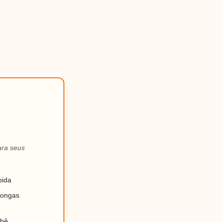
ara seus
pida
longas
ebê