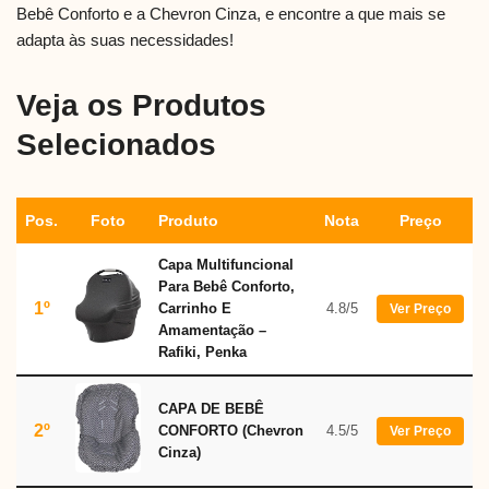
Bebê Conforto e a Chevron Cinza, e encontre a que mais se
adapta às suas necessidades!
Veja os Produtos
Selecionados
Pos.
Foto
Produto
Nota
Preço
Capa Multifuncional
Para Bebê Conforto,
1º
Carrinho E
4.8/5
Ver Preço
Amamentação –
Rafiki, Penka
CAPA DE BEBÊ
2º
CONFORTO (Chevron
4.5/5
Ver Preço
Cinza)