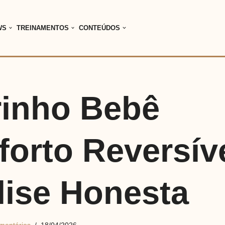
WS
TREINAMENTOS
CONTEÚDOS
rinho Bebê
orto Reversíve
lise Honesta