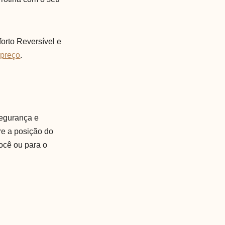
orto Reversível e
 preço
.
segurança e
re a posição do
você ou para o