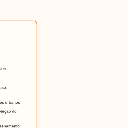
a em
uso,
tes urbanos
oteção do
mazenamento