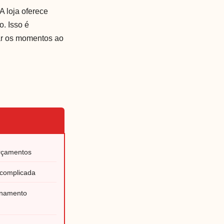
A loja oferece
o. Isso é
tar os momentos ao
orçamentos
 complicada
enamento