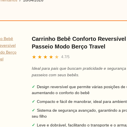
mentários
18/04/2026
Carrinho Bebê Conforto Reversível
Passeio Modo Berço Travel
★
★
★
★
★
4.7/5
Ideal para pais que buscam praticidade e seguranç
passeios com seus bebês.
✓
Design reversível que permite várias posições de 
aumentando o conforto do bebê
✓
Compacto e fácil de manobrar, ideal para ambien
✓
Sistema de segurança avançado, garantindo a pr
seu filho
✓
Leve e dobrável, facilitando o transporte e o ar