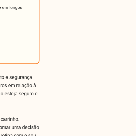
o em longos
rto e segurança
ros em relação à
ho esteja seguro e
 carrinho.
tomar uma decisão
 rotina com o seu