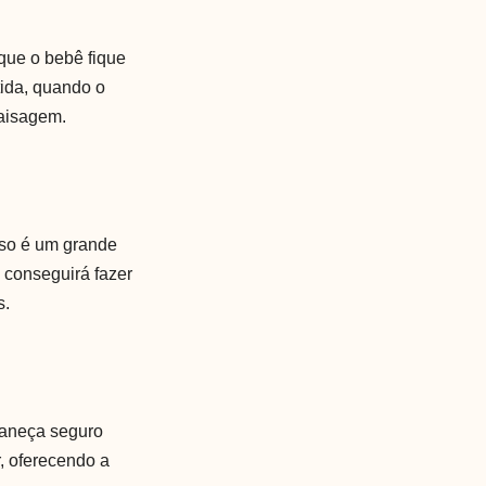
que o bebê fique
tida, quando o
paisagem.
sso é um grande
 conseguirá fazer
s.
maneça seguro
r, oferecendo a