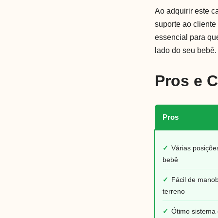
Ao adquirir este 
suporte ao cliente
essencial para qu
lado do seu bebê.
Pros e 
Pros
✓
Várias posiçõe
bebê
✓
Fácil de mano
terreno
✓
Ótimo sistema