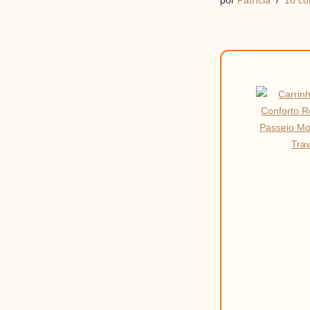
por
Patrícia
10 co