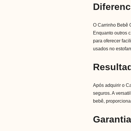
Diferenc
O Carrinho Bebê C
Enquanto outros c
para oferecer fac
usados no estofame
Resulta
Após adquirir o C
seguros. A versat
bebê, proporcion
Garanti