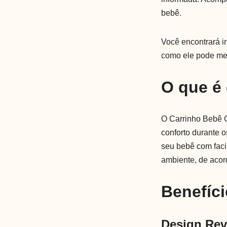
bebê.
Você encontrará i
como ele pode me
O que é
O Carrinho Bebê C
conforto durante 
seu bebê com facil
ambiente, de acor
Benefíci
Design Rev