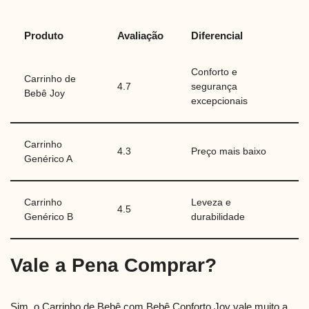
Produto
Avaliação
Diferencial
Conforto e
Carrinho de
4.7
segurança
Bebê Joy
excepcionais
Carrinho
4.3
Preço mais baixo
Genérico A
Carrinho
Leveza e
4.5
Genérico B
durabilidade
Vale a Pena Comprar?
Sim, o Carrinho de Bebê com Bebê Conforto Joy vale muito a