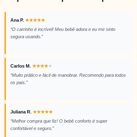
Ana P.
★
★
★
★
★
“O carrinho é incrível! Meu bebê adora e eu me sinto
segura usando.”
Carlos M.
★
★
★
★
★
“Muito prático e fácil de manobrar. Recomendo para todos
os pais.”
Juliana R.
★
★
★
★
★
“Melhor compra que fiz! O bebê conforto é super
confortável e seguro.”