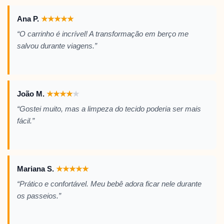
Ana P.
★
★
★
★
★
“O carrinho é incrível! A transformação em berço me
salvou durante viagens.”
João M.
★
★
★
★
★
“Gostei muito, mas a limpeza do tecido poderia ser mais
fácil.”
Mariana S.
★
★
★
★
★
“Prático e confortável. Meu bebê adora ficar nele durante
os passeios.”