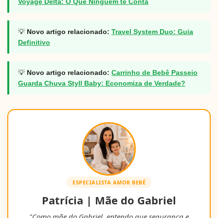
Voyage Delta: O Que Ninguém te Conta
💡
Novo artigo relacionado:
Travel System Duo: Guia
Definitivo
💡
Novo artigo relacionado:
Carrinho de Bebê Passeio
Guarda Chuva Styll Baby: Economiza de Verdade?
ESPECIALISTA AMOR BEBÊ
Patrícia | Mãe do Gabriel
"Como mãe do Gabriel, entendo que segurança e