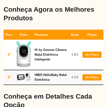
Conheça Agora os Melhores
Produtos
Pos.
Foto
Produto
Nota
Preço
Hi by Geonav Câmera
1º
Babá Eletrônica
4.8/5
Ver Preço
Inteligente
HB65 HelloBaby Babá
2º
4.5/5
Ver Preço
Eletrônica
Conheça em Detalhes Cada
Opção