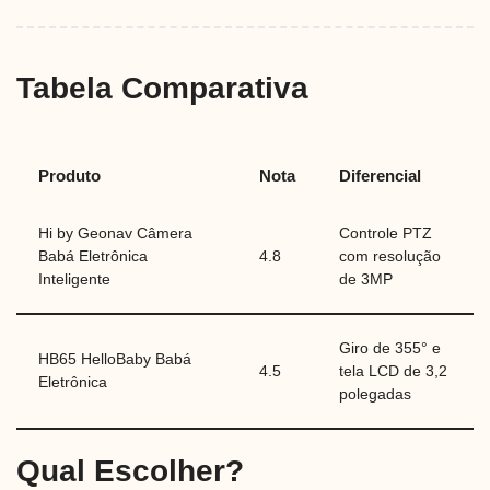
Tabela Comparativa
Produto
Nota
Diferencial
Hi by Geonav Câmera
Controle PTZ
Babá Eletrônica
4.8
com resolução
Inteligente
de 3MP
Giro de 355° e
HB65 HelloBaby Babá
4.5
tela LCD de 3,2
Eletrônica
polegadas
Qual Escolher?