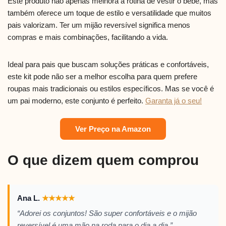
Este produto não apenas melhora a rotina de vestir o bebê, mas
também oferece um toque de estilo e versatilidade que muitos
pais valorizam. Ter um mijão reversível significa menos
compras e mais combinações, facilitando a vida.
Ideal para pais que buscam soluções práticas e confortáveis,
este kit pode não ser a melhor escolha para quem prefere
roupas mais tradicionais ou estilos específicos. Mas se você é
um pai moderno, este conjunto é perfeito.
Garanta já o seu!
Ver Preço na Amazon
O que dizem quem comprou
Ana L.
★
★
★
★
★
“Adorei os conjuntos! São super confortáveis e o mijão
reversível é uma mão na roda para o dia a dia.”