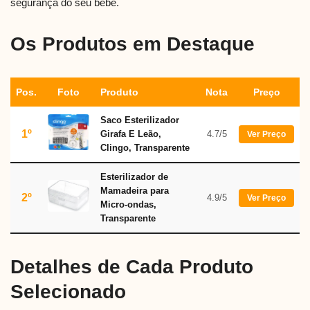
segurança do seu bebê.
Os Produtos em Destaque
Pos.
Foto
Produto
Nota
Preço
Saco Esterilizador
1º
Girafa E Leão,
4.7/5
Ver Preço
Clingo, Transparente
Esterilizador de
Mamadeira para
2º
4.9/5
Ver Preço
Micro-ondas,
Transparente
Detalhes de Cada Produto
Selecionado