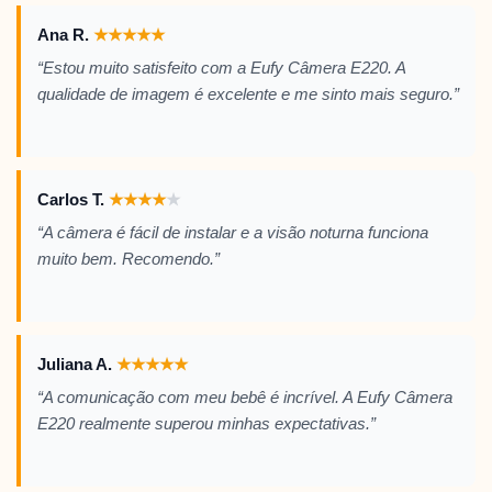
Ana R.
★
★
★
★
★
“Estou muito satisfeito com a Eufy Câmera E220. A
qualidade de imagem é excelente e me sinto mais seguro.”
Carlos T.
★
★
★
★
★
“A câmera é fácil de instalar e a visão noturna funciona
muito bem. Recomendo.”
Juliana A.
★
★
★
★
★
“A comunicação com meu bebê é incrível. A Eufy Câmera
E220 realmente superou minhas expectativas.”