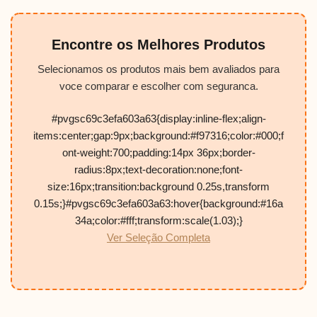
Encontre os Melhores Produtos
Selecionamos os produtos mais bem avaliados para
voce comparar e escolher com seguranca.
#pvgsc69c3efa603a63{display:inline-flex;align-
items:center;gap:9px;background:#f97316;color:#000;f
ont-weight:700;padding:14px 36px;border-
radius:8px;text-decoration:none;font-
size:16px;transition:background 0.25s,transform
0.15s;}#pvgsc69c3efa603a63:hover{background:#16a
34a;color:#fff;transform:scale(1.03);}
Ver Seleção Completa