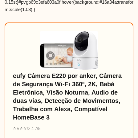
0.15s;}#pvgb69c3efa603a0f:hover{background:#16a34a;transfor
m:scale(1.03);}
eufy Câmera E220 por anker, Câmera
de Segurança Wi-Fi 360º, 2K, Babá
Eletrônica, Visão Noturna, Audio de
duas vias, Detecção de Movimentos,
Trabalha com Alexa, Compatível
HomeBase 3
⭐⭐⭐⭐✨
4.7/5