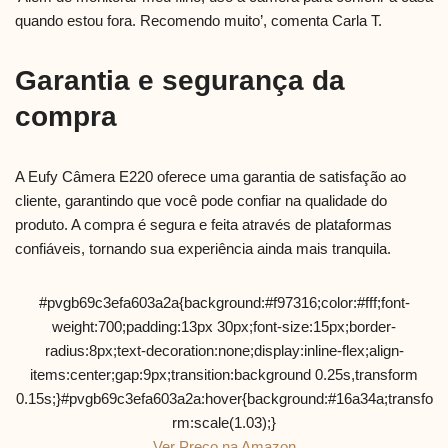
quando estou fora. Recomendo muito’, comenta Carla T.
Garantia e segurança da
compra
A Eufy Câmera E220 oferece uma garantia de satisfação ao
cliente, garantindo que você pode confiar na qualidade do
produto. A compra é segura e feita através de plataformas
confiáveis, tornando sua experiência ainda mais tranquila.
#pvgb69c3efa603a2a{background:#f97316;color:#fff;font-
weight:700;padding:13px 30px;font-size:15px;border-
radius:8px;text-decoration:none;display:inline-flex;align-
items:center;gap:9px;transition:background 0.25s,transform
0.15s;}#pvgb69c3efa603a2a:hover{background:#16a34a;transfo
rm:scale(1.03);}
Ver Preço na Amazon