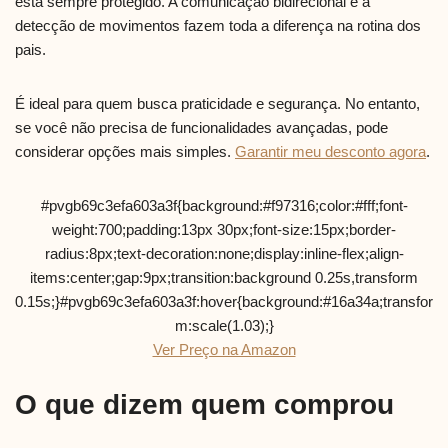
está sempre protegido. A comunicação bidirecional e a
detecção de movimentos fazem toda a diferença na rotina dos
pais.
É ideal para quem busca praticidade e segurança. No entanto,
se você não precisa de funcionalidades avançadas, pode
considerar opções mais simples.
Garantir meu desconto agora
.
#pvgb69c3efa603a3f{background:#f97316;color:#fff;font-
weight:700;padding:13px 30px;font-size:15px;border-
radius:8px;text-decoration:none;display:inline-flex;align-
items:center;gap:9px;transition:background 0.25s,transform
0.15s;}#pvgb69c3efa603a3f:hover{background:#16a34a;transfor
m:scale(1.03);}
Ver Preço na Amazon
O que dizem quem comprou