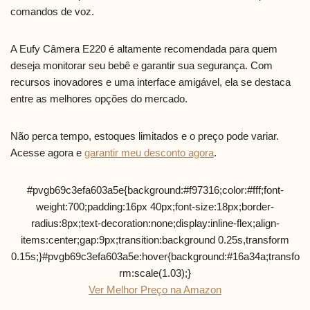
comandos de voz.
A Eufy Câmera E220 é altamente recomendada para quem
deseja monitorar seu bebê e garantir sua segurança. Com
recursos inovadores e uma interface amigável, ela se destaca
entre as melhores opções do mercado.
Não perca tempo, estoques limitados e o preço pode variar.
Acesse agora e
garantir meu desconto agora
.
#pvgb69c3efa603a5e{background:#f97316;color:#fff;font-
weight:700;padding:16px 40px;font-size:18px;border-
radius:8px;text-decoration:none;display:inline-flex;align-
items:center;gap:9px;transition:background 0.25s,transform
0.15s;}#pvgb69c3efa603a5e:hover{background:#16a34a;transfo
rm:scale(1.03);}
Ver Melhor Preço na Amazon