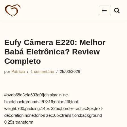
Pular
para
o
conteúdo
Eufy Câmera E220: Melhor
Babá Eletrônica? Review
Completo
por
Patrícia
1 comentário
25/03/2026
#pvgb69c3efa603a0f{display:inline-
block;background:#f97316;color:#fff;font-
weight:700;padding:14px 32px;border-radius:8px;text-
decoration:none;font-size:16px;transition:background
0.25s,transform