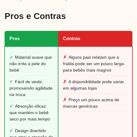
Pros e Contras
Pros
Contras
✓
Material suave que
✗
Alguns pais relatam que a
não irrita a pele do
fralda pode ser um pouco larga
bebê
para bebês mais magros
✓
Fácil de vestir,
✗
A disponibilidade pode variar
promovendo agilidade
em algumas lojas
na troca
✗
Preço um pouco acima de
✓
Absorção eficaz
marcas genéricas
que mantém o bebê
seco por mais tempo
✓
Design divertido