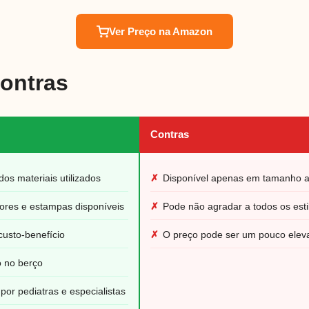
Ver Preço na Amazon
Contras
Contras
dos materiais utilizados
✗
Disponível apenas em tamanho 
ores e estampas disponíveis
✗
Pode não agradar a todos os est
custo-benefício
✗
O preço pode ser um pouco elev
o no berço
r pediatras e especialistas