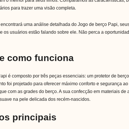
am o melhor para seus filhos. Comparamos as características, b
ários para trazer uma visão completa.
ê encontrará uma análise detalhada do Jogo de berço Papi, seus
ue os usuários estão falando sobre ele. Não perca a oportunida
 e como funciona
api é composto por três peças essenciais: um protetor de berç
unto foi projetado para oferecer máximo conforto e segurança ao
ue com as grades do berço. A sua confecção em materiais de a
suave na pele delicada dos recém-nascidos.
os principais