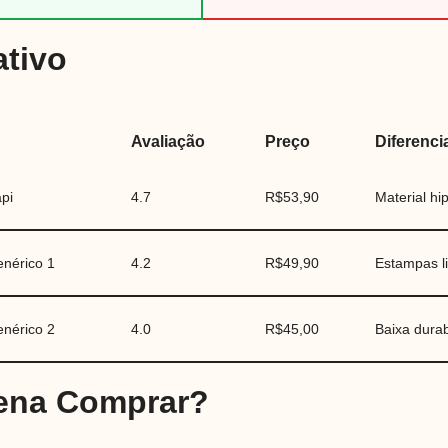
tivo
Avaliação
Preço
Diferenci
pi
4.7
R$53,90
Material hi
enérico 1
4.2
R$49,90
Estampas l
enérico 2
4.0
R$45,00
Baixa durab
Pena Comprar?