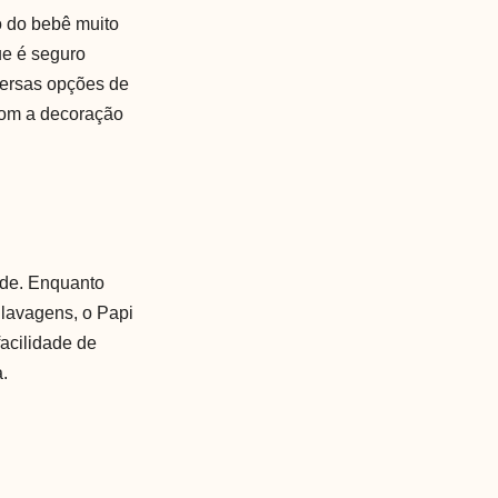
o do bebê muito
que é seguro
versas opções de
com a decoração
ade. Enquanto
lavagens, o Papi
facilidade de
a.