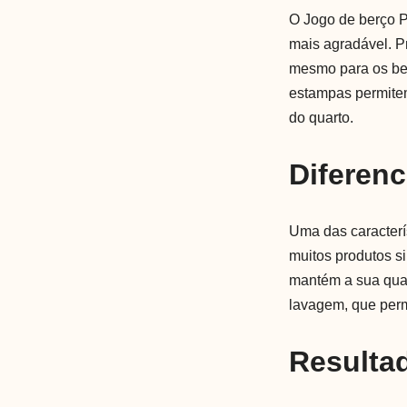
O Jogo de berço P
mais agradável. Pr
mesmo para os beb
estampas permite
do quarto.
Diferenc
Uma das caracterí
muitos produtos s
mantém a sua qual
lavagem, que perm
Resulta