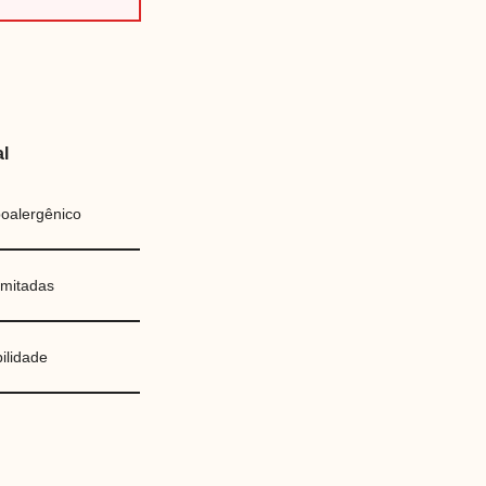
al
poalergênico
imitadas
ilidade