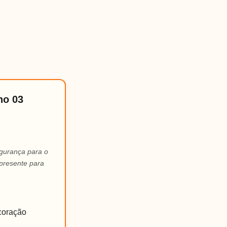
no 03
egurança para o
presente para
coração