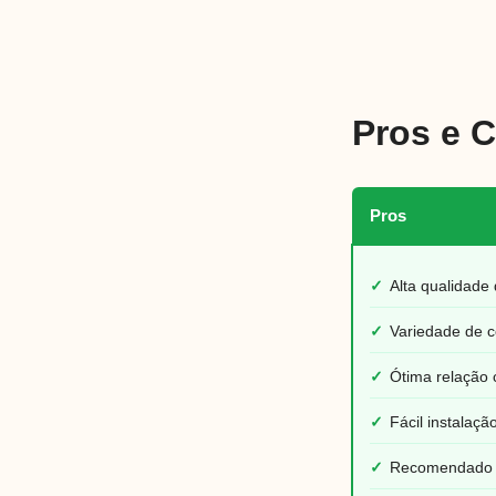
Pros e 
Pros
✓
Alta qualidade 
✓
Variedade de c
✓
Ótima relação 
✓
Fácil instalaçã
✓
Recomendado po