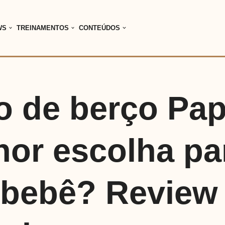
WS
TREINAMENTOS
CONTEÚDOS
o de berço Pap
hor escolha pa
 bebê? Review