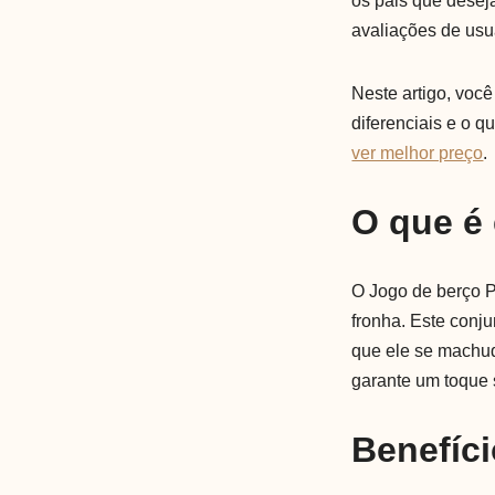
os pais que desej
avaliações de usu
Neste artigo, voc
diferenciais e o q
ver melhor preço
.
O que é
O Jogo de berço P
fronha. Este conj
que ele se machuq
garante um toque 
Benefíci