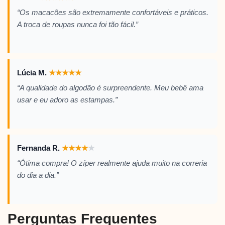
“Os macacões são extremamente confortáveis e práticos.
A troca de roupas nunca foi tão fácil.”
Lúcia M.
★
★
★
★
★
“A qualidade do algodão é surpreendente. Meu bebê ama
usar e eu adoro as estampas.”
Fernanda R.
★
★
★
★
★
“Ótima compra! O zíper realmente ajuda muito na correria
do dia a dia.”
Perguntas Frequentes