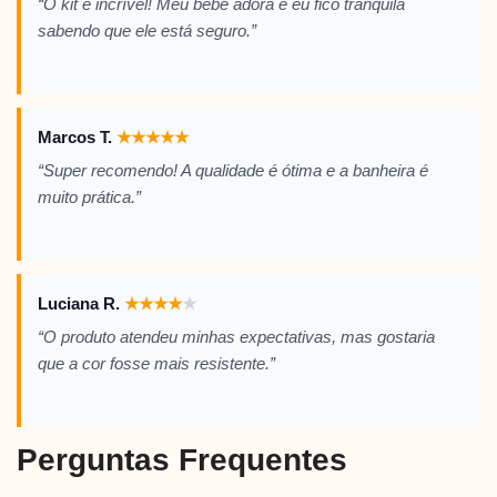
“O kit é incrível! Meu bebê adora e eu fico tranquila
sabendo que ele está seguro.”
Marcos T.
★
★
★
★
★
“Super recomendo! A qualidade é ótima e a banheira é
muito prática.”
Luciana R.
★
★
★
★
★
“O produto atendeu minhas expectativas, mas gostaria
que a cor fosse mais resistente.”
Perguntas Frequentes