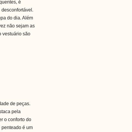
quentes, é
 desconfortável.
upa do dia. Além
vez não sejam as
 vestuário são
idade de peças.
staca pela
r o conforto do
o penteado é um