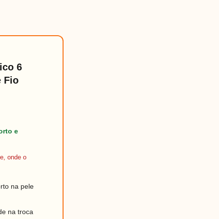
ico 6
 Fio
orto e
e, onde o
rto na pele
ade na troca