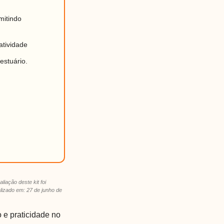
mitindo
tatividade
estuário.
aliação deste kit foi
ualizado em: 27 de junho de
 e praticidade no