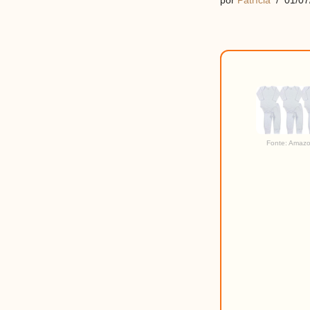
por
Patrícia
01/07
Fonte: Amaz