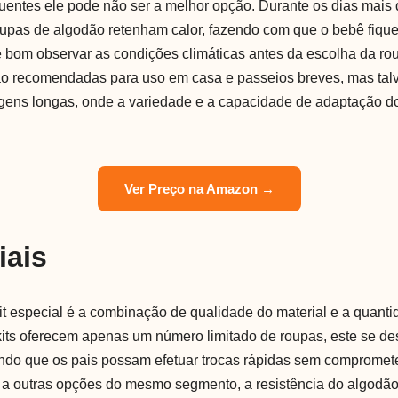
uentes ele pode não ser a melhor opção. Durante os dias mais 
oupas de algodão retenham calor, fazendo com que o bebê fique
e bom observar as condições climáticas antes da escolha da ro
ão recomendadas para uso em casa e passeios breves, mas tal
gens longas, onde a variedade e a capacidade de adaptação do
Ver Preço na Amazon →
iais
kit especial é a combinação de qualidade do material e a quant
its oferecem apenas um número limitado de roupas, este se de
indo que os pais possam efetuar trocas rápidas sem compromete
a outras opções do mesmo segmento, a resistência do algodã