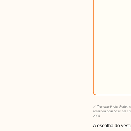
🔗
Transparência: Podemos
realizada com base em crité
2026
A escolha do vest