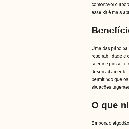
confortável e lib
esse kit é mais ap
Benefíci
Uma das principai
respirabilidade e 
suedine possui um
desenvolvimento m
permitindo que o
situações urgente
O que n
Embora o algodão 