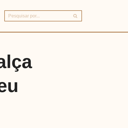
alça
eu