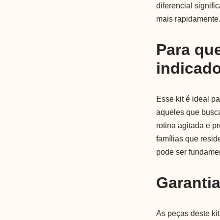
diferencial signif
mais rapidamente
Para qu
indicad
Esse kit é ideal p
aqueles que busc
rotina agitada e p
famílias que resi
pode ser fundamen
Garanti
As peças deste ki