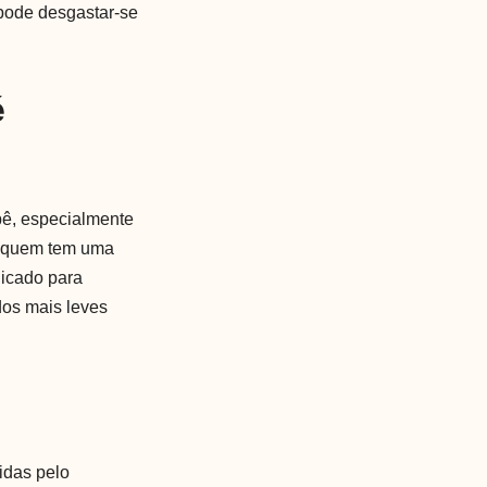
 pode desgastar-se
é
ebê, especialmente
a quem tem uma
dicado para
dos mais leves
idas pelo