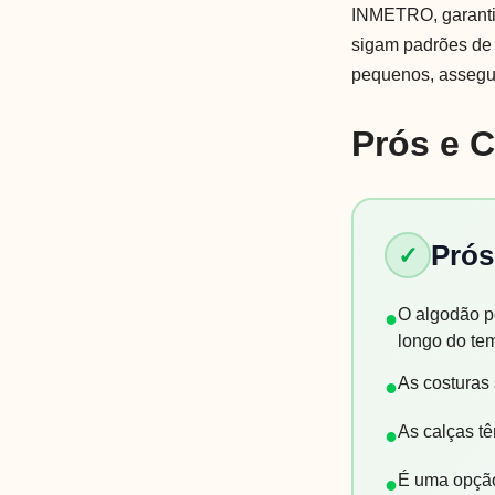
INMETRO, garanti
sigam padrões de 
pequenos, assegur
Prós e 
Prós
✓
O algodão p
●
longo do te
As costuras
●
As calças t
●
É uma opção
●