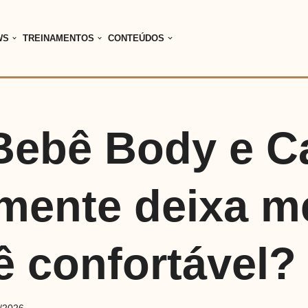
WS
TREINAMENTOS
CONTEÚDOS
 Bebê Body e C
lmente deixa m
ê confortável?