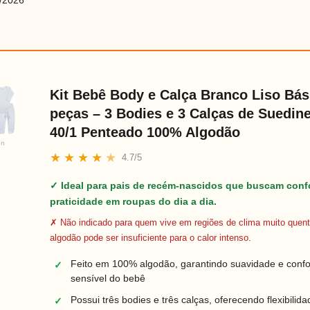
/2026
Kit Bebê Body e Calça Branco Liso Bás
peças – 3 Bodies e 3 Calças de Suedine
40/1 Penteado 100% Algodão
on
★
★
★
★
★
4.7/5
✓ Ideal para pais de recém-nascidos que buscam conf
praticidade em roupas do dia a dia.
✗ Não indicado para quem vive em regiões de clima muito quent
algodão pode ser insuficiente para o calor intenso.
Feito em 100% algodão, garantindo suavidade e confo
✓
sensível do bebê
Possui três bodies e três calças, oferecendo flexibilid
✓