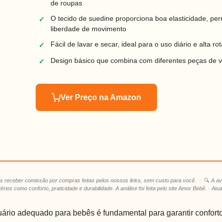
de roupas
O tecido de suedine proporciona boa elasticidade, per
✓
liberdade de movimento
Fácil de lavar e secar, ideal para o uso diário e alta ro
✓
Design básico que combina com diferentes peças de v
✓
Ver Preço na Amazon
 receber comissão por compras feitas pelos nossos links, sem custo para você.
· 🔍
A av
rios como conforto, praticidade e durabilidade. A análise foi feita pelo site Amor Bebê. · At
uário adequado para bebês é fundamental para garantir conforto