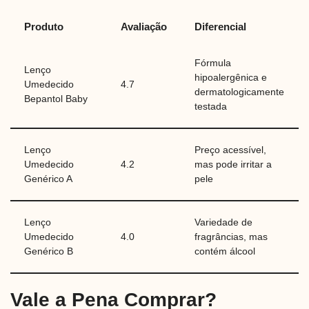
Produto
Avaliação
Diferencial
Fórmula
Lenço
hipoalergênica e
Umedecido
4.7
dermatologicamente
Bepantol Baby
testada
Lenço
Preço acessível,
Umedecido
4.2
mas pode irritar a
Genérico A
pele
Lenço
Variedade de
Umedecido
4.0
fragrâncias, mas
Genérico B
contém álcool
Vale a Pena Comprar?