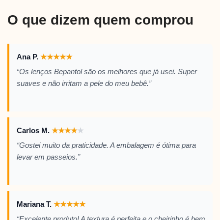
O que dizem quem comprou
Ana P.
★
★
★
★
★
“Os lenços Bepantol são os melhores que já usei. Super
suaves e não irritam a pele do meu bebê.”
Carlos M.
★
★
★
★
★
“Gostei muito da praticidade. A embalagem é ótima para
levar em passeios.”
Mariana T.
★
★
★
★
★
“Excelente produto! A textura é perfeita e o cheirinho é bem