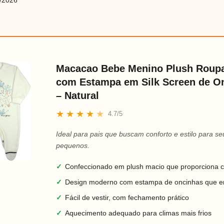
/2026
Macacao Bebe Menino Plush Roup
com Estampa em Silk Screen de O
– Natural
★
★
★
★
★
4.7/5
Ideal para pais que buscam conforto e estilo para se
pequenos.
✓
Confeccionado em plush macio que proporciona c
✓
Design moderno com estampa de oncinhas que e
✓
Fácil de vestir, com fechamento prático
✓
Aquecimento adequado para climas mais frios