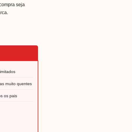
 compra seja
rca.
imitados
as muito quentes
s os pais