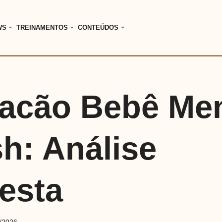
WS
TREINAMENTOS
CONTEÚDOS
acão Bebê Me
h: Análise
esta