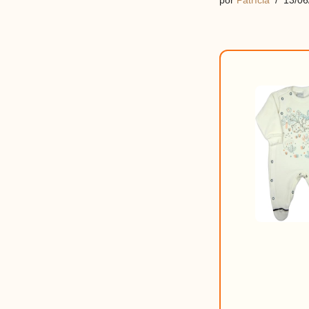
por
Patrícia
13/06