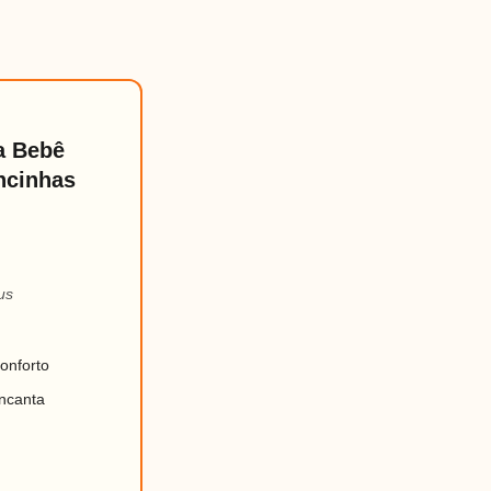
a Bebê
ncinhas
us
onforto
ncanta