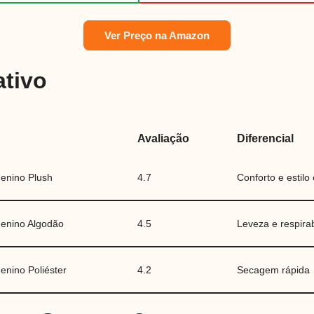
Ver Preço na Amazon
tivo
Avaliação
Diferencial
enino Plush
4.7
Conforto e estilo
enino Algodão
4.5
Leveza e respira
nino Poliéster
4.2
Secagem rápida