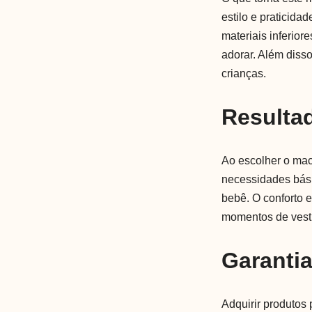
estilo e praticid
materiais inferior
adorar. Além diss
crianças.
Resulta
Ao escolher o ma
necessidades bási
bebê. O conforto e
momentos de vesti
Garanti
Adquirir produtos