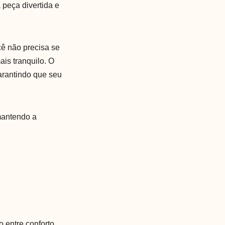
peça divertida e
cê não precisa se
ais tranquilo. O
arantindo que seu
 mantendo a
 entre conforto,