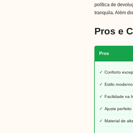
política de devolu
tranquila. Além d
Pros e 
Pros
✓
Conforto excep
✓
Estilo moderno
✓
Facilidade na h
✓
Ajuste perfeit
✓
Material de al