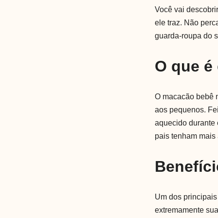
Você vai descobri
ele traz. Não per
guarda-roupa do 
O que é
O macacão bebê me
aos pequenos. Fei
aquecido durante o
pais tenham mais a
Benefíci
Um dos principais
extremamente suav