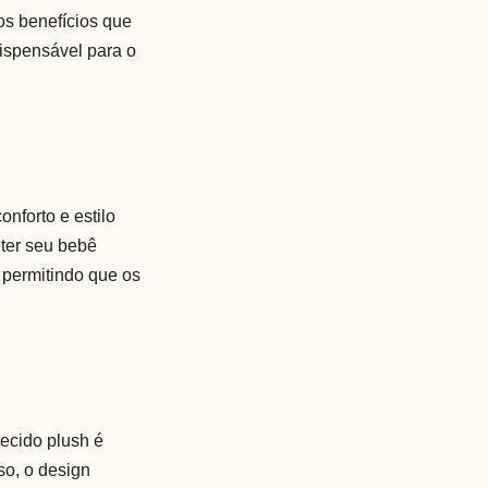
os benefícios que
ispensável para o
nforto e estilo
nter seu bebê
, permitindo que os
tecido plush é
so, o design