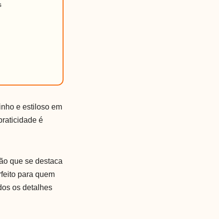
s
nho e estiloso em
praticidade é
ão que se destaca
rfeito para quem
dos os detalhes