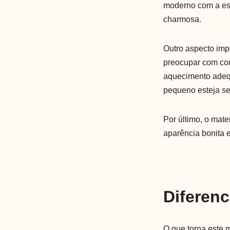
moderno com a est
charmosa.
Outro aspecto impo
preocupar com comp
aquecimento adequ
pequeno esteja se
Por último, o mate
aparência bonita 
Diferenc
O que torna este 