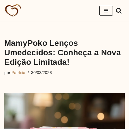
Pular
para
o
conteúdo
MamyPoko Lenços
Umedecidos: Conheça a Nova
Edição Limitada!
por
Patrícia
30/03/2026