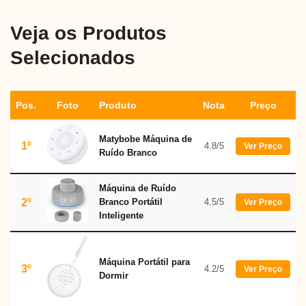
Veja os Produtos
Selecionados
Pos.
Foto
Produto
Nota
Preço
Matybobe Máquina de
1º
4.8/5
Ver Preço
Ruído Branco
Máquina de Ruído
2º
Branco Portátil
4.5/5
Ver Preço
Inteligente
Máquina Portátil para
3º
4.2/5
Ver Preço
Dormir