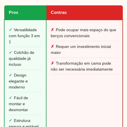
Pros
Contras
✓
Versatilidade
✗
Pode ocupar mais espaço do que
com função 3 em
berços convencionais
1
✗
Requer um investimento inicial
✓
Colchão de
maior
qualidade já
✗
Transformação em cama pode
incluso
não ser necessária imediatamente
✓
Design
elegante e
moderno
✓
Fácil de
montar e
desmontar
✓
Estrutura
segura e estável