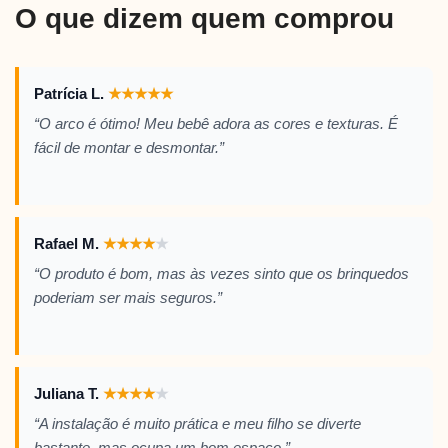
O que dizem quem comprou
Patrícia L.
★
★
★
★
★
“O arco é ótimo! Meu bebê adora as cores e texturas. É
fácil de montar e desmontar.”
Rafael M.
★
★
★
★
★
“O produto é bom, mas às vezes sinto que os brinquedos
poderiam ser mais seguros.”
Juliana T.
★
★
★
★
★
“A instalação é muito prática e meu filho se diverte
bastante, mas ocupa um bom espaço.”