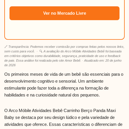
Ver no Mercado Livre
🔗
Transparência: Podemos receber comissão por compras feitas pelos nossos links,
sem custo para você.
· 🔍
A avaliação do Arco Móbile Atividades Bebê foi baseada
em critérios objetivos como durabilidade, segurança, praticidade de uso e feedback
de pais. Essa análise foi realizada pelo site Amor Bebê. · Atualizado em: 20 de junho
de 2026
Os primeiros meses de vida de um bebê são essenciais para o
desenvolvimento cognitivo e sensorial. Um ambiente
estimulante pode fazer toda a diferença na formação de
habilidades e na curiosidade natural dos pequenos.
O Arco Móbile Atividades Bebê Carrinho Berço Panda Maxi
Baby se destaca por seu design lúdico e pela variedade de
atividades que oferece. Essas características o diferenciam de