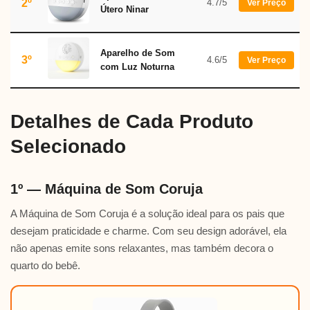
2º
4.7/5
Ver Preço
Útero Ninar
Aparelho de Som
3º
4.6/5
Ver Preço
com Luz Noturna
Detalhes de Cada Produto
Selecionado
1º — Máquina de Som Coruja
A Máquina de Som Coruja é a solução ideal para os pais que
desejam praticidade e charme. Com seu design adorável, ela
não apenas emite sons relaxantes, mas também decora o
quarto do bebê.