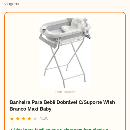
viagens.
Fonte: Amazon
Banheira Para Bebê Dobrável C/Suporte Wish
Branco Maxi Baby
★
★
★
★
★
4.1/5
✓ Ideal para famílias que viajam com frequência e