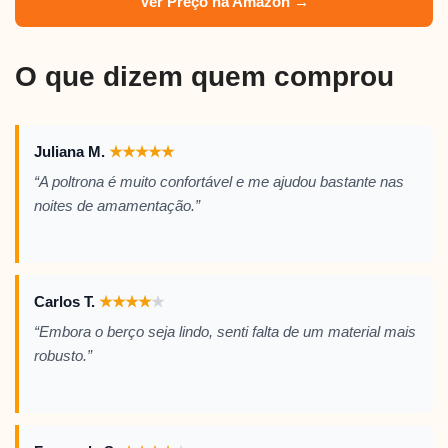
Ver Preço na Amazon →
O que dizem quem comprou
Juliana M.
★
★
★
★
★
“A poltrona é muito confortável e me ajudou bastante nas
noites de amamentação.”
Carlos T.
★
★
★
★
★
“Embora o berço seja lindo, senti falta de um material mais
robusto.”