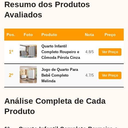
Resumo dos Produtos
Avaliados
Pos.
Foto
Produto
Nota
Preço
Quarto Infantil
1º
Completo Roupeiro e
4.8/5
Ver Preço
Cômoda Pérola Cinza
Jogo de Quarto Para
2º
Bebê Completo
4.7/5
Ver Preço
Melinda
Análise Completa de Cada
Produto