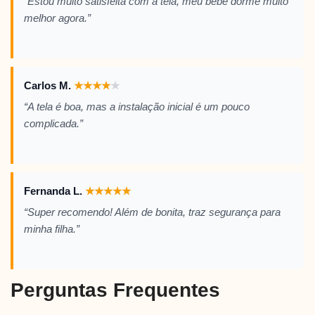
“Estou muito satisfeita com a tela, meu bebê dorme muito
melhor agora.”
Carlos M.
★
★
★
★
★
“A tela é boa, mas a instalação inicial é um pouco
complicada.”
Fernanda L.
★
★
★
★
★
“Super recomendo! Além de bonita, traz segurança para
minha filha.”
Perguntas Frequentes