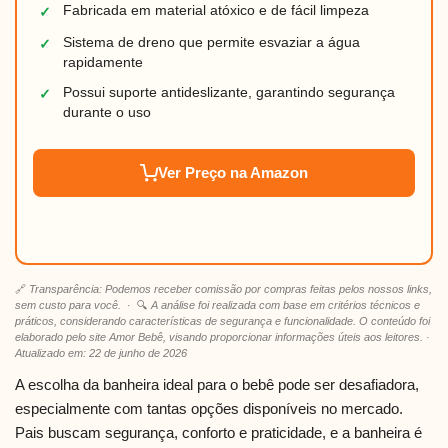
Fabricada em material atóxico e de fácil limpeza
✓
Sistema de dreno que permite esvaziar a água
✓
rapidamente
Possui suporte antideslizante, garantindo segurança
✓
durante o uso
Ver Preço na Amazon
🔗
Transparência: Podemos receber comissão por compras feitas pelos nossos links,
sem custo para você.
· 🔍
A análise foi realizada com base em critérios técnicos e
práticos, considerando características de segurança e funcionalidade. O conteúdo foi
elaborado pelo site Amor Bebê, visando proporcionar informações úteis aos leitores. ·
Atualizado em: 22 de junho de 2026
A escolha da banheira ideal para o bebê pode ser desafiadora,
especialmente com tantas opções disponíveis no mercado.
Pais buscam segurança, conforto e praticidade, e a banheira é